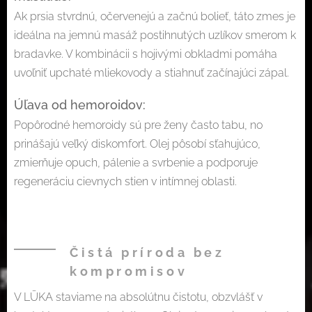
Ak prsia stvrdnú, očervenejú a začnú bolieť, táto zmes je
ideálna na jemnú masáž postihnutých uzlíkov smerom k
bradavke. V kombinácii s hojivými obkladmi pomáha
uvoľniť upchaté mliekovody a stiahnuť začínajúci zápal.
Úľava od hemoroidov:
Popôrodné hemoroidy sú pre ženy často tabu, no
prinášajú veľký diskomfort. Olej pôsobí sťahujúco,
zmierňuje opuch, pálenie a svrbenie a podporuje
regeneráciu cievnych stien v intímnej oblasti.
Čistá príroda bez
kompromisov
V LŪKA staviame na absolútnu čistotu, obzvlášť v