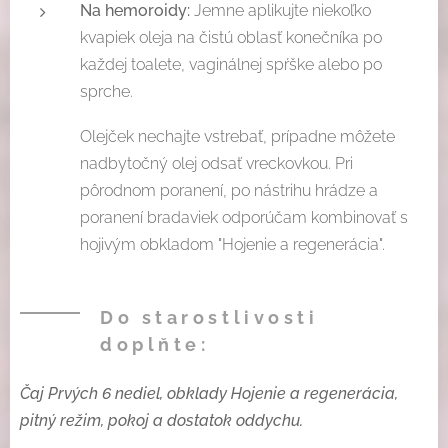
Na hemoroidy:
Jemne aplikujte niekoľko
kvapiek oleja na čistú oblasť konečníka po
každej toalete, vaginálnej spŕške alebo po
sprche.
Olejček nechajte vstrebať, prípadne môžete
nadbytočný olej odsať vreckovkou. Pri
pôrodnom poranení, po nástrihu hrádze a
poranení bradaviek odporúčam kombinovať s
hojivým obkladom "Hojenie a regenerácia".
Do starostlivosti
doplňte:
Čaj Prvých 6 nediel, obklady Hojenie a regenerácia,
pitný režim, pokoj a dostatok oddychu.