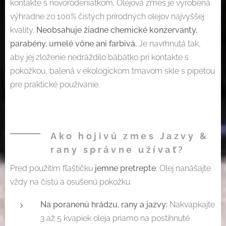
kontakte s novorodeniatkom. Olejová zmes je vyrobená
výhradne zo 100% čistých prírodných olejov najvyššej
kvality.
Neobsahuje žiadne chemické konzervanty,
parabény, umelé vône ani farbivá.
Je navrhnutá tak,
aby jej zloženie nedráždilo bábätko pri kontakte s
pokožkou, balená v ekologickom tmavom skle s pipetou
pre praktické používanie.
Ako hojivú zmes Jazvy &
rany správne užívať?
Pred použitím fľaštičku
jemne pretrepte
. Olej nanášajte
vždy na čistú a osušenú pokožku.
Na poranenú hrádzu, rany a jazvy:
Nakvapkajte
3 až 5 kvapiek oleja priamo na postihnuté