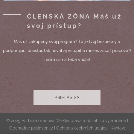
ČLENSKÁ ZÓNA Máš už
svoj prístup?
Máš už zakúpený svoj program? Tu je tvoj bezpečný a
podporujúci priestor, tak neváhaj vstúpiť a môžeš začať pracovať!
Teším sa na teba vnútri!
PRIHLÁS SA
© 2025 Barbora Gráčová. Všetky práva a obsah sú vyhradené I
Obchodné podmienky
I
Ochrana osobných údajov
I
Kontakt