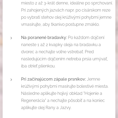
miesto 2 až 3-krát denne, ideálne po sprchovaní.
Pri zahojených jazvách napr. po cisárskom reze
po vybratí stehov olej krúživými pohybmi jemne
vmasírujte, aby tkanivo postupne zmäklo.
Na poranené bradavky:
Po každom dojčení
naneste 1 až 2 kvapky oleja na bradavku a
dvorec a nechajte voľne vstrebať. Pred
nasledujúcim dojčením netreba prsia umývať,
iba otrieť plienkou.
Pri začínajúcom zápale prsníkov:
Jemne
krúživými pohybmi masírujte bolestivé miesta.
Následne aplikujte hojivý obklad "Hojenie a
Regenerácia" a nechajte pôsobiť a na koniec
aplikujte olej Rany a Jazvy.