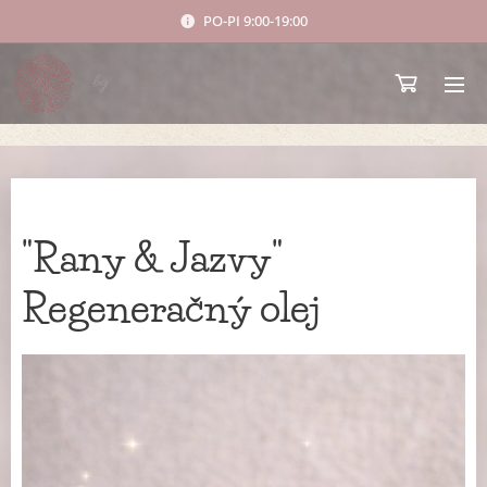
PO-PI 9:00-19:00
bg
"Rany & Jazvy"
Regeneračný olej