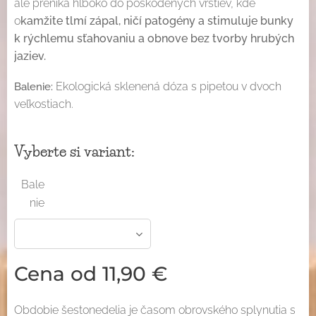
ale preniká hlboko do poškodených vrstiev, kde
o
kamžite tlmí zápal, ničí patogény a stimuluje bunky
k rýchlemu sťahovaniu a obnove bez tvorby hrubých
jaziev.
Ekologická sklenená dóza s pipetou v dvoch
Balenie:
veľkostiach.
Vyberte si variant:
Bale
nie
Cena od
11,90
€
Obdobie šestonedelia je časom obrovského splynutia s