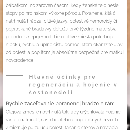
bábätkom, no zároveň časom, kedy ženské telo nesie
stopy po hrdinskom výkone pôrodu. Poranená, šitá či
natrhnutá hrádza, citlivé jazvy, bolestivé hemoroidy či
popraskané bradavky dokážu prvé týždne materstva
poriadne znepríjemniť. Tieto citlivé miesta potrebujú
hlbokú, rýchlu a úplne čistú pomoc, ktorá okamžite uľaví
od bolesti a popritom je absolútne bezpečná pre matku i
novorodenca.
Hlavné účinky pre
regeneráciu a hojenie v
šestonedelí
Rýchle zaceľovanie poranenej hrádze a rán:
Olejová zmes je navrhnutá tak, aby urýchľovala hojenie
rán po natrhnutí, nástrihu alebo pooperačných rezoch.
Zmierňuje pulzujúcu bolesť, ťahanie stehov a navracia