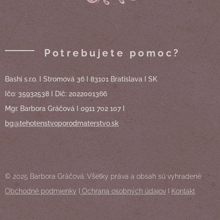
Potrebujete pomoc?
Bashi s.r.o. I Stromová 36 I 83101 Bratislava I SK
Ičo: 35932538 I Dič: 2022001366
Mgr. Barbora Gráčová I 0911 702 107 I
bg@tehotenstvoporodmaterstvo.sk
© 2025 Barbora Gráčová. Všetky práva a obsah sú vyhradené
Obchodné podmienky
I
Ochrana osobných údajov
I
Kontakt