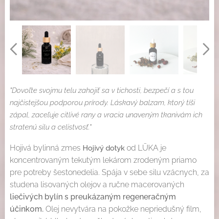
"Dovoľte svojmu telu zahojiť sa v tichosti, bezpečí a s tou
najčistejšou podporou prírody. Láskavý balzam, ktorý tíši
zápal, zaceľuje citlivé rany a vracia unaveným tkanivám ich
stratenú silu a celistvosť."
Hojivá bylinná zmes
od LŪKA je
Hojivý dotyk
koncentrovaným tekutým lekárom zrodeným priamo
pre potreby šestonedelia. Spája v sebe silu vzácnych, za
studena lisovaných olejov a ručne macerovaných
liečivých bylín s preukázaným regeneračným
účinkom.
Olej nevytvára na pokožke nepriedušný film,