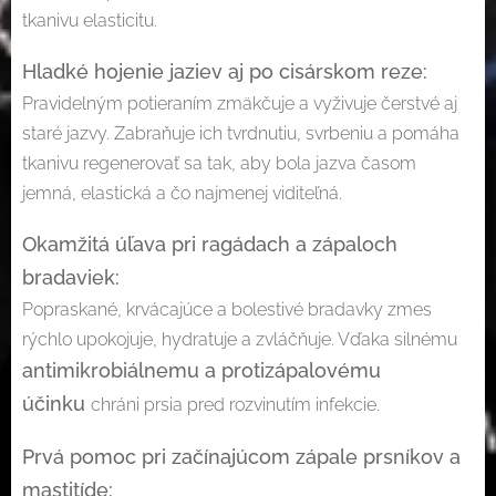
tkanivu elasticitu.
Hladké hojenie jaziev aj po cisárskom reze:
Pravidelným potieraním zmäkčuje a vyživuje čerstvé aj
staré jazvy. Zabraňuje ich tvrdnutiu, svrbeniu a pomáha
tkanivu regenerovať sa tak, aby bola jazva časom
jemná, elastická a čo najmenej viditeľná.
Okamžitá úľava pri ragádach a zápaloch
bradaviek:
Popraskané, krvácajúce a bolestivé bradavky zmes
rýchlo upokojuje, hydratuje a zvláčňuje. Vďaka silnému
antimikrobiálnemu a protizápalovému
účinku
chráni prsia pred rozvinutím infekcie.
Prvá pomoc pri začínajúcom zápale prsníkov a
mastitíde: