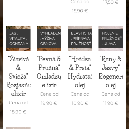
Cena od
17,50
€
15,90
€
JAS .
VYHLADENIE
ELASTICITA
HOJENIE .
VITALITA .
. VÝŽIVA .
. PRÍPRAVA .
PRUŽNOSŤ
OCHRANA
OBNOVA
PRUŽNOSŤ
. ÚĽAVA
"Žiarivá
"Pevná &
"Hrádza
"Rany &
&
Pružná"
& Prsia"
Jazvy"
Svieža"
Omladzujúci
Hydratačný
Regenerač
Rozjasňujúci
elixír
olej
olej
elixír
Cena od
Cena od
Cena od
Cena od
19,90
€
10,90
€
11,90
€
18,90
€