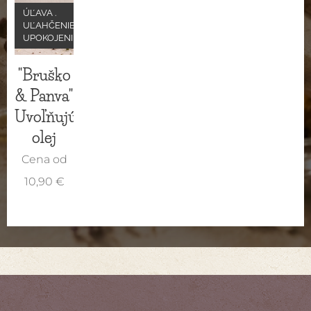
ÚĽAVA .
UĽAHČENIE .
UPOKOJENIE
"Bruško
& Panva"
Uvoľňujúci
olej
Cena od
10,90
€