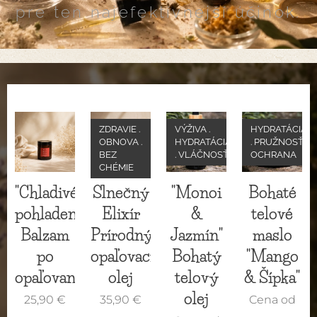
pre ten najefektívnejší účinok.
ZDRAVIE .
VÝŽIVA .
HYDRATÁCIA
OBNOVA .
HYDRATÁCIA
. PRUŽNOSŤ .
BEZ
. VLÁČNOSŤ
OCHRANA
CHÉMIE
"Chladivé
Slnečný
"Monoi
Bohaté
pohladenie"
Elixír
&
telové
Balzam
Prírodný
Jazmín"
maslo
po
opaľovací
Bohatý
"Mango
opaľovaní
olej
telový
& Šípka"
olej
25,90
€
35,90
€
Cena od