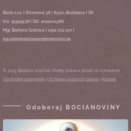
Bashi s.r.o. I Stromová 36 I 83101 Bratislava I SK
Ičo: 35932538 I Dič: 2022001366
Mgr. Barbora Gráčová I 0911 702 107 I
bg@tehotenstvoporodmaterstvo.sk
© 2025 Barbora Gráčová. Všetky práva a obsah sú vyhradené
Obchodné podmienky
I
Ochrana osobných údajov
I
Kontakt
Odoberaj BOCIANOVINY