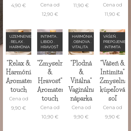
Cena od
Cena od
4,90
€
11,90
€
12,90
€
11,90
€
UZEMNENIE
INTIMITA .
HARMÓNIA
VÁŠEŇ .
. RELAX .
LIBIDO .
. OBNOVA .
PREPOJENIE
HARMÓNIA
HRAVOSŤ
VITALITA
. INTIMITA
"Relax &
"Zmyselnosť
"Plodná
"Vášeň &
Harmónia"
&
&
Intimita"
Aromaterapia
Hravosť"
Vitálna"
Zmyselná
touch
Aromaterapia
Vaginálna
kúpeľová
touch
náparka
soľ
Cena od
Cena od
Cena od
Cena od
9,90
€
10,90
€
9,90
€
9,90
€