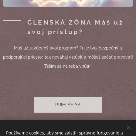
ČLENSKÁ ZÓNA Máš už
svoj prístup?
Máš už zakúpený svoj program? Tu je tvoj bezpečný a
podporujúci priestor, tak neváhaj vstúpiť a môžeš začať pracovať!
Teším sa na teba vnútri!
PRIHLÁS SA
© 2025 Barbora Gráčová. Všetky práva a obsah sú vyhradené I
Používame cookies, aby sme zaistili správne fungovanie a
Obchodné podmienky
I
Ochrana osobných údajov
I
Kontakt