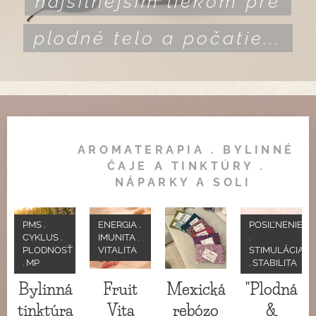
najsilnejším liekom pre
plodné telo a počatie...
AROMATERAPIA . BYLINNÉ
ČAJE A TINKTÚRY .
NÁPARKY A SOLI
PMS .
ENERGIA .
POSIĽNENIE
CYKLUS .
IMUNITA .
.
PLODNOSŤ
VITALITA
STIMULÁCIA
. MP
. STABILITA
Bylinná
Fruit
Mexická
"Plodná
tinktúra
Vita
rebózo
&