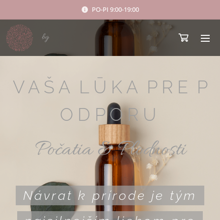
PO-PI 9:00-19:00
bg
V A Š A L Ū K A P R E P
O D P O R U
Počatia & Plodnosti
Návrat k prírode je tým