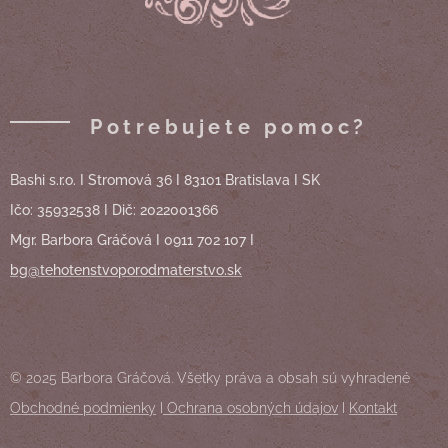
Potrebujete pomoc?
Bashi s.r.o. I Stromová 36 I 83101 Bratislava I SK
Ičo: 35932538 I Dič: 2022001366
Mgr. Barbora Gráčová I 0911 702 107 I
bg@tehotenstvoporodmaterstvo.sk
© 2025 Barbora Gráčová. Všetky práva a obsah sú vyhradené
Obchodné podmienky
I
Ochrana osobných údajov
I
Kontakt