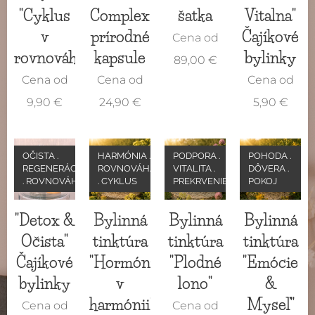
"Cyklus
Complex
šatka
Vitalna"
v
prírodné
Čajíkové
Cena od
rovnováhe"
kapsule
bylinky
89,00
€
Cena od
Cena od
Cena od
9,90
€
24,90
€
5,90
€
OČISTA .
HARMÓNIA .
PODPORA .
POHODA .
REGENERÁCIA
ROVNOVÁHA
VITALITA .
DÔVERA .
. ROVNOVÁHA
. CYKLUS
PREKRVENIE
POKOJ
"Detox &
Bylinná
Bylinná
Bylinná
Očista"
tinktúra
tinktúra
tinktúra
Čajíkové
"Hormóny
"Plodné
"Emócie
bylinky
v
lono"
&
harmónii"
Myseľ"
Cena od
Cena od