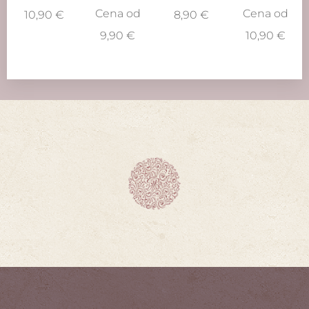
Cena od
Cena od
10,90
€
8,90
€
9,90
€
10,90
€