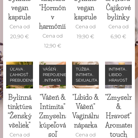
vegan
"Hormóny
vegan
Čajíkové
kapsule
v
kapsule
bylinky
harmónii"
Cena od
Cena od
Cena od
Cena od
20,90
€
19,90
€
6,90
€
12,90
€
ÚĽAVA .
VÁŠEŇ .
TÚŽBA .
INTIMITA .
ĽAHKOSŤ .
PREPOJENIE
INTIMITA .
LIBIDO .
PREBUDENIE
. INTIMITA
SEXUALITA
HRAVOSŤ
Bylinná
"Vášeň &
"Libido &
"Zmyselno
tinktúra
Intimita"
Vášeň"
&
"Ženský
Zmyselná
Vaginálna
Hravosť"
všeliek"
kúpeľová
náparka
Aromatera
soľ
touch
Cena od
Cena od