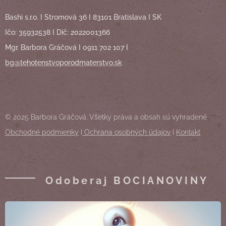
Bashi s.r.o. I Stromová 36 I 83101 Bratislava I SK
Ičo: 35932538 I Dič: 2022001366
Mgr. Barbora Gráčová I 0911 702 107 I
bg@tehotenstvoporodmaterstvo.sk
© 2025 Barbora Gráčová. Všetky práva a obsah sú vyhradené
Obchodné podmienky
I
Ochrana osobných údajov
I
Kontakt
Odoberaj BOCIANOVINY