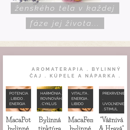
ženského tela v každej
fáze jej života...
AROMATERAPIA . BYLINNÝ
ČAJ . KÚPELE A NÁPARKA .
POTENCIA
HARMÓNIA .
VITALITA .
PREKRVENIE
. LIBIDO .
ROVNOVÁHA
ENERGIA .
.
ENERGIA
. CYKLUS
LIBIDO
UVOĽNENIE
. STIMUL
MacaPotency
Bylinná
MacaFeminity
"Vášnivá
bylinné
tinktúra
bylinné
& Hravá"