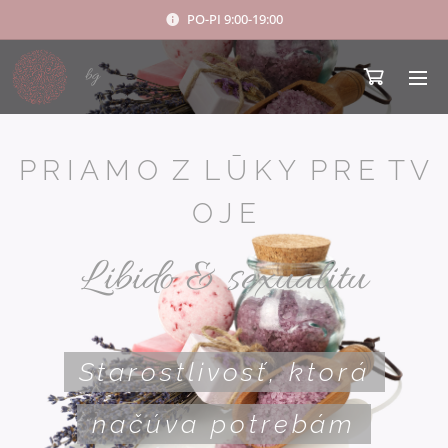
PO-PI 9:00-19:00
bg
P R I A M O Z L Ū K Y P R E T V
O J E
Libido & sexualitu
Starostlivosť, ktorá
načúva potrebám