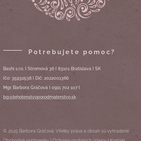
Potrebujete pomoc?
Bashi s.r.o. I Stromová 36 I 83101 Bratislava I SK
Ičo: 35932538 I Dič: 2022001366
Mgr. Barbora Gráčová I 0911 702 107 I
bg@tehotenstvoporodmaterstvo.sk
© 2025 Barbora Gráčová. Všetky práva a obsah sú vyhradené
Obchodné podmienky
I
Ochrana osobných údajov
I
Kontakt