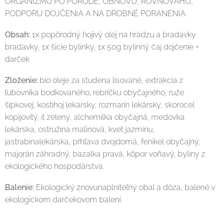
ORGANIZMU PO PÔRODE, OBNOVU, ROVNOVÁHU,
PODPORU DOJČENIA A NA DROBNÉ PORANENIA.
Obsah:
1x popôrodný hojivý olej na hrádzu a bradavky
bradavky, 1x šicie bylinky, 1x 50g bylinný čaj dojčenie +
darček
Zloženie:
bio oleje za studena lisované, extrakcia z
ľubovníka bodkovaného
,
rebríčku obyčajného, ruže
šípkovej, kostihoj lekársky, rozmarín lekársky, skorocel
kopijovitý, íl zelený, alchemilka obyčajná, medovka
lekárska, ostružina malinová, kvet jazmínu,
jastrabinalekárska, pŕhľava dvojdomá, fenikel obyčajný,
majorán záhradný, bazalka pravá, kôpor voňavý, byliny z
ekologického hospodárstva.
Balenie:
Ekologický znovunaplniteľný obal a dóza, balené v
ekologickom darčekovom balení.