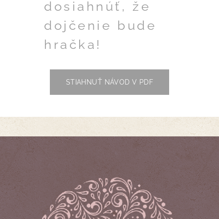
dosiahnúť, že
dojčenie bude
hračka!
STIAHNUŤ NÁVOD V PDF