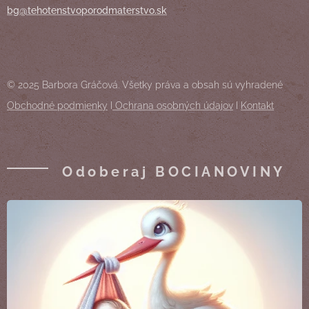
bg@tehotenstvoporodmaterstvo.sk
© 2025 Barbora Gráčová. Všetky práva a obsah sú vyhradené
Obchodné podmienky
I
Ochrana osobných údajov
I
Kontakt
Odoberaj BOCIANOVINY