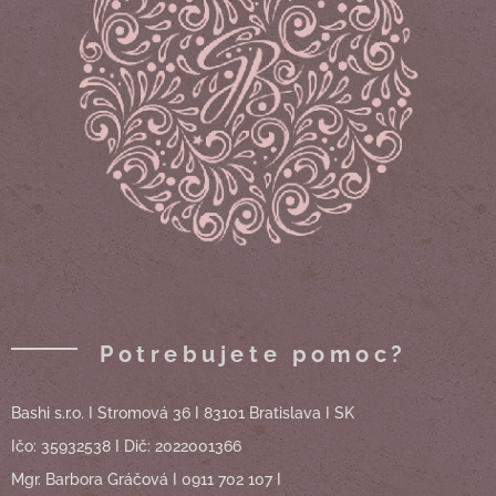
Potrebujete pomoc?
Bashi s.r.o. I Stromová 36 I 83101 Bratislava I SK
Ičo: 35932538 I Dič: 2022001366
Mgr. Barbora Gráčová I 0911 702 107 I