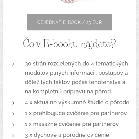
OBJEDNAŤ E-BOOK / 25 EUR
Čo v E-booku nájdete?
30 strán rozdelených do 4 tematických
modulov plných informácií, postupov a
dôležitých faktov počas tehotenstva a
na kompletnú prípravu na pôrod
4 x aktuálne výskumné štúdie o pôrode
1 x prehlbujúce cvičenie pre partnerov
1 x masážne cvičenie pre partnerov
3 x dychové a pôrodné cvičenie