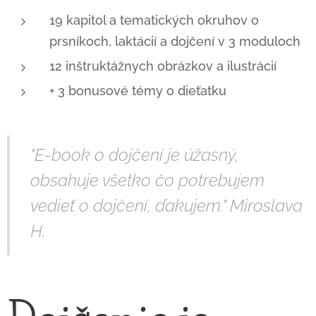
19 kapitol a tematických okruhov o
prsníkoch, laktácií a dojčení v 3 moduloch
12 inštruktážnych obrázkov a ilustrácií
+ 3 bonusové témy o dieťatku
"E-book o dojčení je úžasný,
obsahuje všetko čo potrebujem
vedieť o dojčení, ďakujem." Miroslava
H.