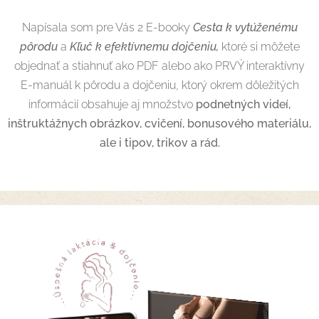
Napísala som pre Vás 2 E-booky
Cesta k vytúženému
pôrodu
a
Kľuč k efektívnemu dojčeniu,
ktoré si môžete
objednať a stiahnuť ako PDF alebo ako PRVÝ interaktívny
E-manuál k pôrodu a dojčeniu, ktorý okrem dôležitých
informácií obsahuje aj množstvo
podnetných videí,
inštruktážnych obrázkov, cvičení, bonusového materiálu,
ale i tipov, trikov a rád.