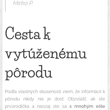
Mirka P.
Cesta k
vytúženému
pôrodu
Podľa vlastných skúseností viem, že informácií k
pôrodu nikdy nie je dosť. Obzvlášť, ak ste
prvorodička a naozaj ste sa
s mnohým ešte