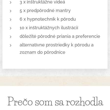
3 x inštruktážne videá
5 x predpôrodné mantry
6 x hypnotechník k pôrodu
10 x inštruktážnych ilustrácií
dôležité pôrodné priania a preferencie
alternatívne prostriedky k pôrodu a
zoznam do pôrodnice
Prečo som sa rozhodla