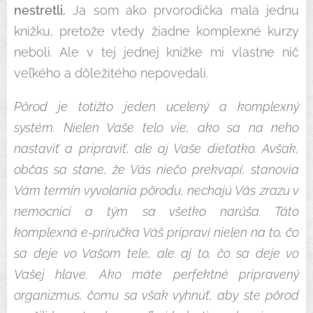
nestretli.
Ja som ako prvorodička mala jednu
knižku, pretože vtedy žiadne komplexné kurzy
neboli. Ale v tej jednej knižke mi vlastne nič
veľkého a dôležitého nepovedali.
Pôrod je totižto jeden ucelený a komplexný
systém. Nielen Vaše telo vie, ako sa na neho
nastaviť a pripraviť, ale aj Vaše dieťatko. Avšak,
občas sa stane, že Vás niečo prekvapí, stanovia
Vám termín vyvolania pôrodu, nechajú Vás zrazu v
nemocnici a tým sa všetko narúša. Táto
komplexná e-príručka Váš pripraví nielen na to, čo
sa deje vo Vašom tele, ale aj to, čo sa deje vo
Vašej hlave. Ako máte perfektné pripravený
organizmus, čomu sa však vyhnúť, aby ste pôrod