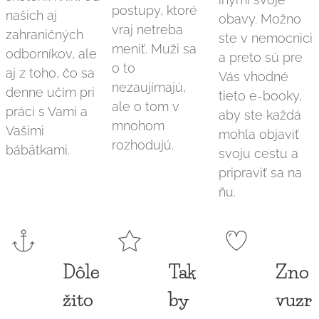
postupy, ktoré
našich aj
obavy. Možno
vraj netreba
zahraničných
ste v nemocnici
meniť. Muži sa
odborníkov, ale
a preto sú pre
o to
aj z toho, čo sa
Vás vhodné
nezaujímajú,
denne učím pri
tieto e-booky,
ale o tom v
práci s Vami a
aby ste každá
mnohom
Vašimi
mohla objaviť
rozhodujú.
bábätkami.
svoju cestu a
pripraviť sa na
ňu.
Dôle
Tak
Zno
žito
by
vuzr