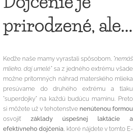
Dojčenie je
prirodzené, ale...
Keďže naše mamy vyrastali spôsobom,
"nemáš
mlieko, daj umelé"
sa z jedného extrému všade
možne prítomných náhrad materského mlieka
presúvame do druhého extrému a tlaku
"superdojky" na každú budúcu maminu. Preto
si môžete už v tehotenstve
nenútenou formou
osvojiť
základy úspešnej laktácie a
efektívneho dojčenia
, ktoré nájdete v tomto E-