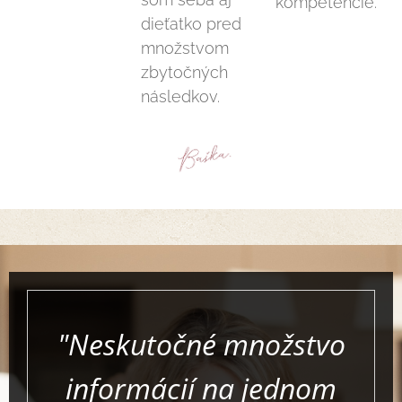
kompetencie.
dieťatko pred
množstvom
zbytočných
následkov.
"Neskutočné množstvo
informácií na jednom