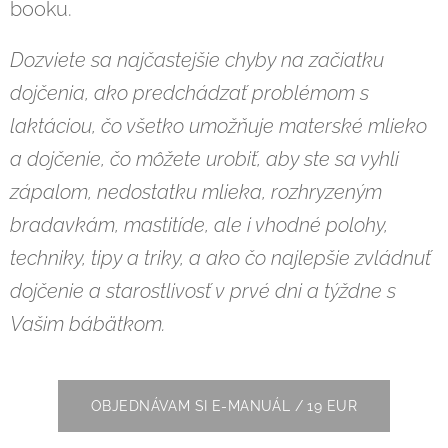
booku.
Dozviete sa najčastejšie chyby na začiatku
dojčenia, ako predchádzať problémom s
laktáciou, čo všetko umožňuje materské mlieko
a dojčenie, čo môžete urobiť, aby ste sa vyhli
zápalom, nedostatku mlieka, rozhryzeným
bradavkám, mastitíde, ale i vhodné polohy,
techniky, tipy a triky, a ako čo najlepšie zvládnuť
dojčenie a starostlivosť v prvé dni a týždne s
Vašim bábätkom.
OBJEDNÁVAM SI E-MANUÁL / 19 EUR