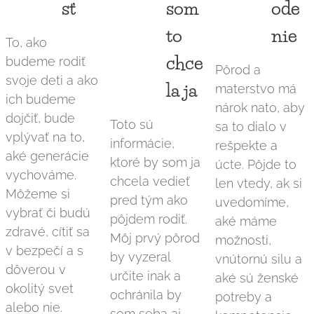
sť
som
ode
to
nie
To, ako
chce
budeme rodiť
Pôrod a
svoje deti a ako
la ja
materstvo má
ich budeme
nárok nato, aby
dojčiť, bude
Toto sú
sa to dialo v
vplývať na to,
informácie,
rešpekte a
aké generácie
ktoré by som ja
úcte. Pôjde to
vychováme.
chcela vedieť
len vtedy, ak si
Môžeme si
pred tým ako
uvedomíme,
vybrať či budú
pôjdem rodiť.
aké máme
zdravé, cítiť sa
Môj prvý pôrod
možnosti,
v bezpečí a s
by vyzeral
vnútornú silu a
dôverou v
určite inak a
aké sú ženské
okolitý svet
ochránila by
potreby a
alebo nie.
som seba aj