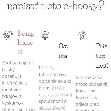
napísať tieto e-booky?
Komp
lexno
Osv
Prís
sť
eta
tup
Všetky moje e-
nosť
Pôrody,
booky
tehotenstvo a
obsahujú
Nie každá sa
dojčenie sa ako
informácie z
môže zúčastniť
jedno z mála
mnohých
kurzu, nie
dostalo na okraj
zdrojov, z
každá rada
spoločnosti a
výskumov,
zdieľa pred
sú zaužívané
školení, kníh, od
inými svoje