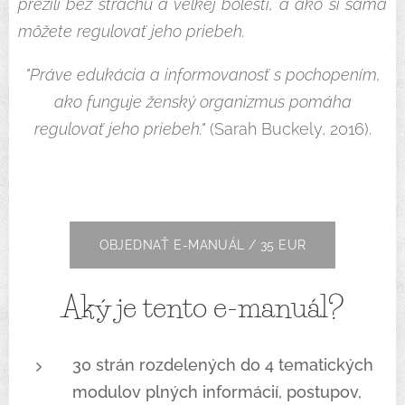
prežili bez strachu a veľkej bolesti, a ako si sama
môžete regulovať jeho priebeh.
"Práve edukácia a informovanosť s pochopením,
ako funguje ženský organizmus pomáha
regulovať jeho priebeh."
(Sarah Buckely, 2016).
OBJEDNAŤ E-MANUÁL / 35 EUR
Aký je tento e-manuál?
30 strán rozdelených do 4 tematických
modulov plných informácií, postupov,