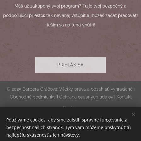
Máš už zakúpený svoj program? Tu je tvoj bezpečný a
podporujúci priestor, tak neváhaj vstúpiť a môžeš začať pracovať!
Teším sa na teba vnútri!
PRIHLÁS SA
© 2025 Barbora Gráčová. Všetky práva a obsah sú vyhradené I
Obchodné podmienky
I
Ochrana osobných údajov
I
Kontakt
Cookies
Používame cookies, aby sme zaistili správne fungovanie a
Mena
bezpečnosť našich stránok. Tým vám môžeme poskytnúť tú
EUR €
CZK Kč
najlepšiu skúsenosť z ich návštevy.