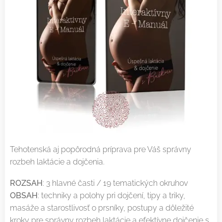
Tehotenská aj popôrodná príprava pre Váš správny
rozbeh laktácie a dojčenia.
ROZSAH
: 3 hlavné časti / 19 tematických okruhov
OBSAH
: techniky a polohy pri dojčení, tipy a triky,
masáže a starostlivosť o prsníky, postupy a dôležité
kroky pre správny rozbeh laktácie a efektívne dojčenie s