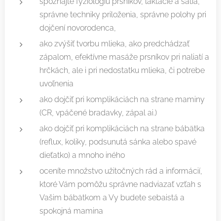
spoznajte fyziológiu prsníkov, laktácie a satia,
správne techniky priloženia, správne polohy pri
dojčení novorodenca,
ako zvýšiť tvorbu mlieka, ako predchádzať
zápalom, efektívne masáže prsníkov pri naliatí a
hrčkách, ale i pri nedostatku mlieka, či potrebe
uvoľnenia
ako dojčiť pri komplikáciách na strane maminy
(CR, vpáčené bradavky, zápal ai.)
ako dojčiť pri komplikáciách na strane bábätka
(reflux, koliky, podsunutá sánka alebo spavé
dieťatko) a mnoho iného
oceníte množstvo užitočných rád a informácií,
ktoré Vám pomôžu správne nadviazať vzťah s
Vašim bábätkom a Vy budete sebaistá a
spokojná mamina