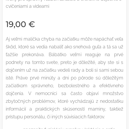
cvičeniami a videami
19,00
€
Aj veľmi malička chyba na začiatku môže napáchať veľa
škôd, ktoré sa vedia nabaliť ako snehová guľa a tá sa už
ťažšie prekonáva. Bábätko veľmi reaguje na prvé
podnety na tomto svete, preto je dôležité, aby ste si s
dojčením už na začiatku vedeli rady a boli si sami sebou
isté. Práve prvé minúty a dni po pôrode sú dôležitým
začiatkom správneho, bezbolestného a efektívneho
dojčenia. V nemocnici sa často objaví množstvo
zbytočných problémov, ktoré vychádzajú z nedostatku
informácií a praktických skúseností maminy, taktiež
prístupu personálu, či iných súvisiacich faktorov.