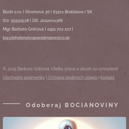
Bashi s.r.o. I Stromová 36 I 83101 Bratislava I SK
Ičo: 35932538 I Dič: 2022001366
Mgr. Barbora Gráčová I 0911 702 107 I
bg@tehotenstvoporodmaterstvo.sk
© 2025 Barbora Gráčová. Všetky práva a obsah sú vyhradené
Obchodné podmienky
I
Ochrana osobných údajov
I
Kontakt
Odoberaj BOCIANOVINY