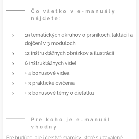
Čo všetko v e-manuály
nájdete:
19 tematických okruhov o prsníkoch, laktácií a
dojčení v 3 moduloch
12 inštruktážnych obrázkov a ilustrácií
6 inštruktážnych videí
+ 4 bonusové videa
+ 3 praktické cvičenia
+ 3 bonusové témy o dieťatku
Pre koho je e-manuál
vhodný:
Pre budúce, ale i čerstvé maminy, ktoré sú zavalené