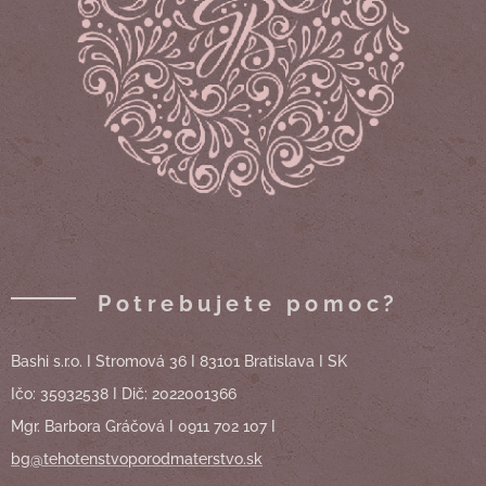
Potrebujete pomoc?
Bashi s.r.o. I Stromová 36 I 83101 Bratislava I SK
Ičo: 35932538 I Dič: 2022001366
Mgr. Barbora Gráčová I 0911 702 107 I
bg@tehotenstvoporodmaterstvo.sk