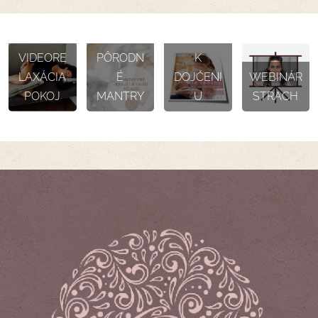
10 TIPOV
VIDEORE
PÔRODN
K
LAXÁCIA
É
DOJČENI
WEBINÁR
POKOJ
MANTRY
U
STRACH