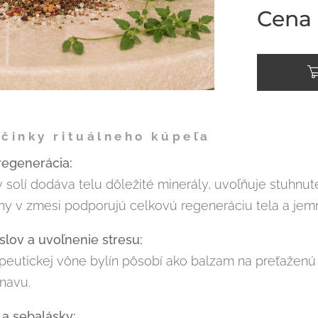
Cena
činky rituálneho kúpeľa
regenerácia:
 solí dodáva telu dôležité minerály, uvoľňuje stuhnu
ny v zmesi podporujú celkovú regeneráciu tela a jemn
lov a uvoľnenie stresu:
apeutickej vône bylín pôsobí ako balzam na preťažen
navu.
 a sebalásky: