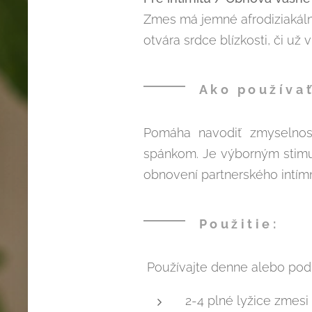
Zmes má jemné afrodiziakáln
otvára srdce blízkosti, či už 
Ako používať
Pomáha navodiť zmyselnos
spánkom. Je výborným stimul
obnovení partnerského intím
Použitie:
Používajte denne alebo podľa
2-4 plné lyžice zmesi