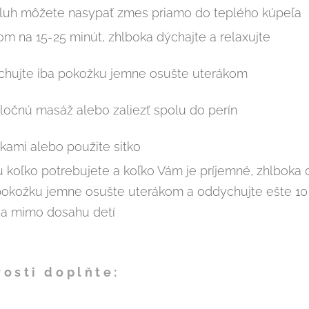
ýluh môžete nasypať zmes priamo do teplého kúpeľa
m na 15-25 minút, zhlboka dýchajte a relaxujte
rchujte iba pokožku jemne osušte uterákom
ločnú masáž alebo zaliezť spolu do perín
nkami alebo použite sitko
u koľko potrebujete a koľko Vám je príjemné, zhlboka d
 pokožku jemne osušte uterákom a oddychujte ešte 10 
a mimo dosahu detí
vosti doplňte: