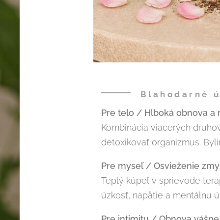
Blahodarné ú
Pre telo / Hlboká obnova a 
Kombinácia viacerých druhov
detoxikovať organizmus. Byli
Pre myseľ / Osvieženie zmys
Teplý kúpeľ v sprievode ter
úzkosť, napätie a mentálnu ú
Pre intimitu / Obnova vášne