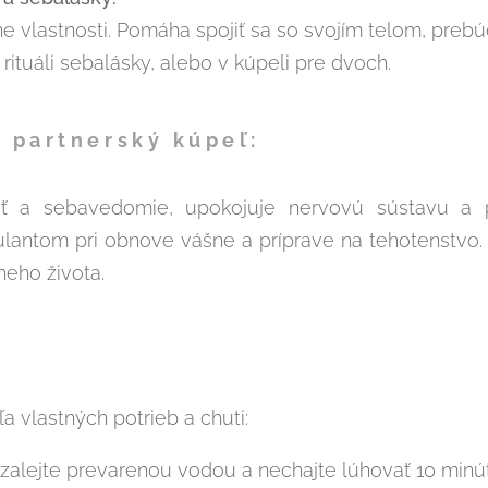
e vlastnosti. Pomáha spojiť sa so svojím telom, preb
v rituáli sebalásky, alebo v kúpeli pre dvoch.
 partnerský kúpeľ:
ť a sebavedomie, upokojuje nervovú sústavu a
antom pri obnove vášne a príprave na tehotenstvo. 
neho života.
 vlastných potrieb a chuti:
 zalejte prevarenou vodou a nechajte lúhovať 10 minút