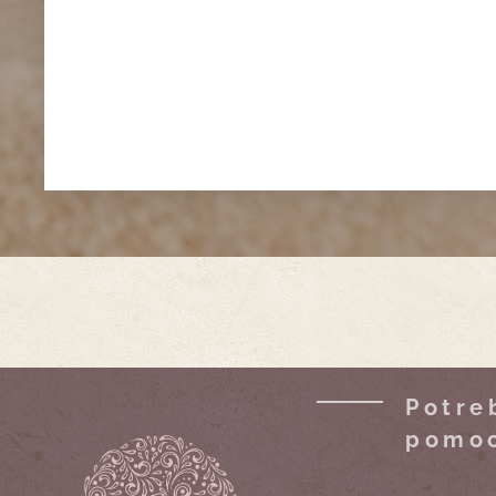
Potre
pomo