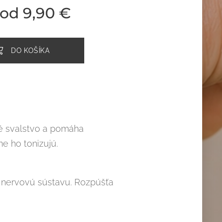
 od
9,90
€
DO KOŠÍKA
té svalstvo a pomáha
e ho tonizujú.
ú nervovú sústavu. Rozpúšťa