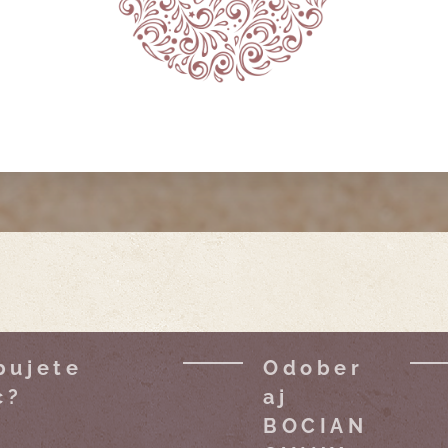
bujete
Odober
c?
aj
BOCIAN