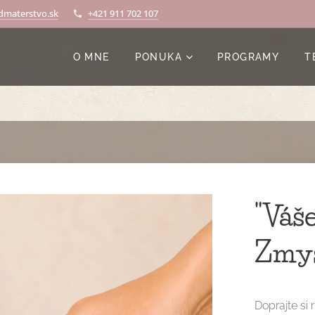
materstvo.sk
+421 911 702 107
O MNE
PONUKA
PROGRAMY
T
"Váš
Zmys
Doprajte si 