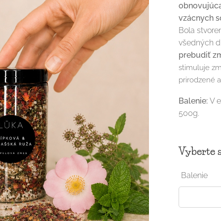
obnovujúc
vzácnych so
Bola stvore
všedných d
prebudiť zm
stimuluje zm
prirodzené a
Balenie:
V 
500g.
Vyberte s
Balenie