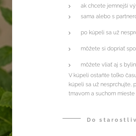
ak chcete jemnejší v
sama alebo s partnero
po kúpeli sa už nesp
môžete si dopriať spo
môžete vliať aj s byli
V kúpeli ostaňte toľko čas
kúpeli sa už nesprchujte,
tmavom a suchom mieste 
Do starostli