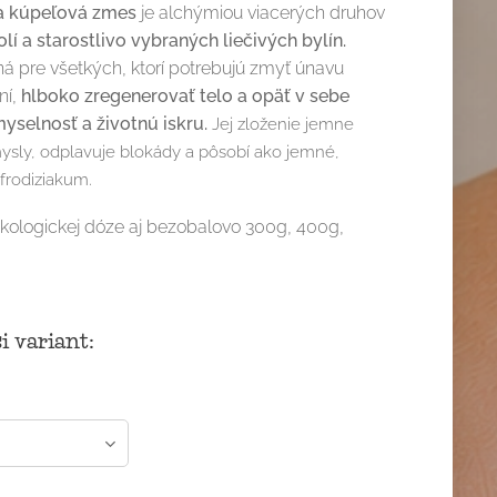
a kúpeľová zmes
je alchýmiou viacerých druhov
lí a starostlivo vybraných liečivých bylín.
ná pre všetkých, ktorí potrebujú zmyť únavu
ní,
hlboko zregenerovať telo a opäť v sebe
yselnosť a životnú iskru.
Jej zloženie jemne
ysly, odplavuje blokády a pôsobí ako jemné,
frodiziakum.
ekologickej dóze aj bezobalovo 300g, 400g,
i variant: