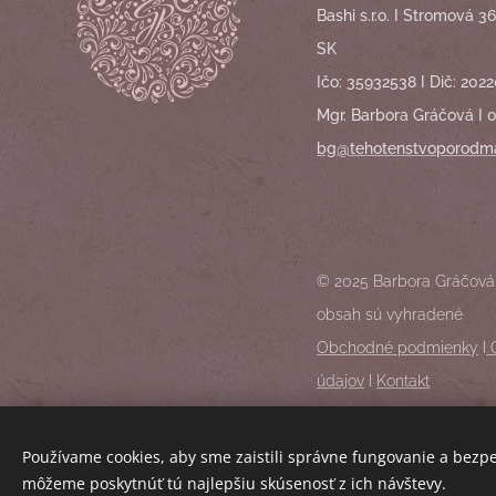
Bashi s.r.o. I Stromová 36
SK
Ičo: 35932538 I Dič: 202
Mgr. Barbora Gráčová I 0
bg@tehotenstvoporodma
© 2025 Barbora Gráčová.
obsah sú vyhradené
Obchodné podmienky
I
údajov
I
Kontakt
Používame cookies, aby sme zaistili správne fungovanie a bezp
môžeme poskytnúť tú najlepšiu skúsenosť z ich návštevy.