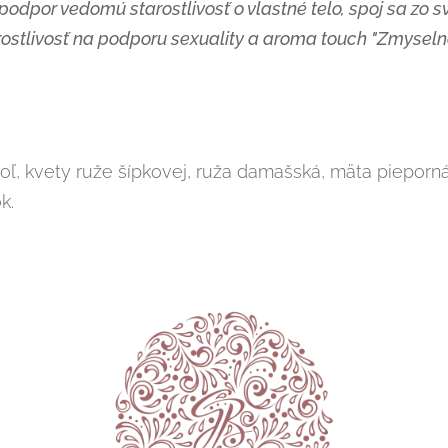
odpor vedomú starostlivosť o vlastné telo, spoj sa zo sv
rostlivosť na podporu sexuality a aroma touch "Zmyseln
oľ, kvety ruže šípkovej, ruža damašská, mäta pieporn
k.