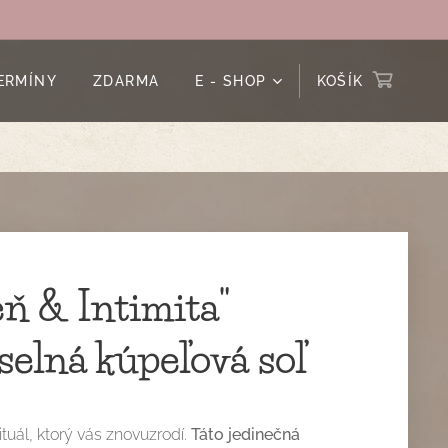
ERMÍNY
ZDARMA
E - SHOP
KOŠÍK
eň & Intimita"
elná kúpeľová soľ
rituál, ktorý vás znovuzrodí.
Táto jedinečná