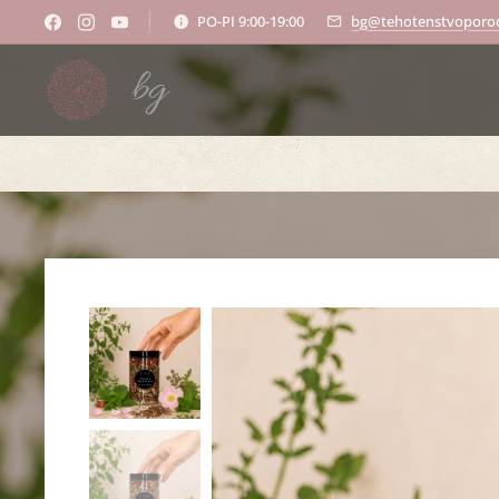
PO-PI 9:00-19:00
bg@tehotenstvoporod
bg