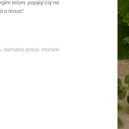
ojim telom, popíjaj čaj na
á a hravá".
á, damiána pravá, morské