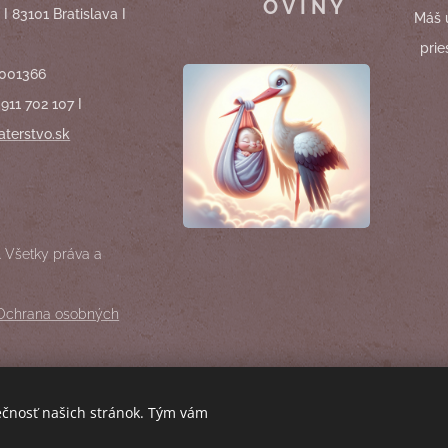
OVINY
 I 83101 Bratislava I
Máš 
prie
2001366
911 702 107 I
terstvo.sk
 Všetky práva a
Ochrana osobných
ečnosť našich stránok. Tým vám