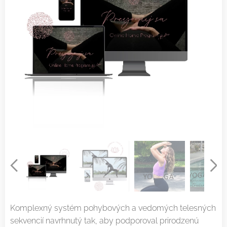
Komplexný systém pohybových a vedomých telesných
sekvencií navrhnutý tak, aby podporoval prirodzenú