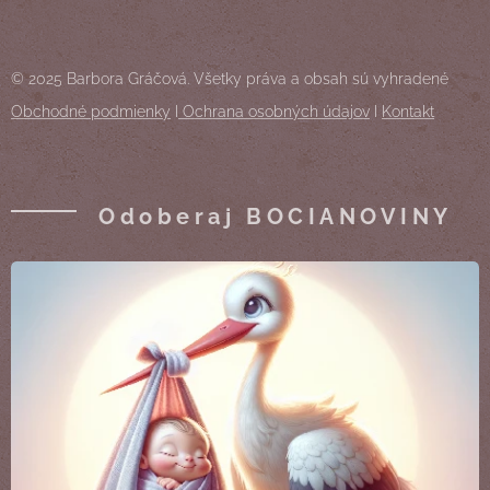
© 2025 Barbora Gráčová. Všetky práva a obsah sú vyhradené
Obchodné podmienky
I
Ochrana osobných údajov
I
Kontakt
Odoberaj BOCIANOVINY