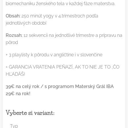
biomechaniku ženského tela v každej fáze materstva.
Obsah:
250 minút yogy v 4.trimestroch podľa
jednotlivých období
Rozsah:
12 sekvencii na jednotlivé trimestre a prípravu na
pôrod
+ 3 playlisty k pôrodu v angličtine i v slovenčine
+ GARANCIA VRATENIA PEŇAZÍ, AK TO NIE JE TO ,ČO
HĽADÁŠ!
39€ na celý rok / s programom Materský Grál IBA
29€ na rok!
Vyberte si variant:
Typ