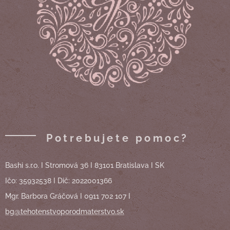
Potrebujete pomoc?
Bashi s.r.o. I Stromová 36 I 83101 Bratislava I SK
Ičo: 35932538 I Dič: 2022001366
Mgr. Barbora Gráčová I 0911 702 107 I
bg@tehotenstvoporodmaterstvo.sk