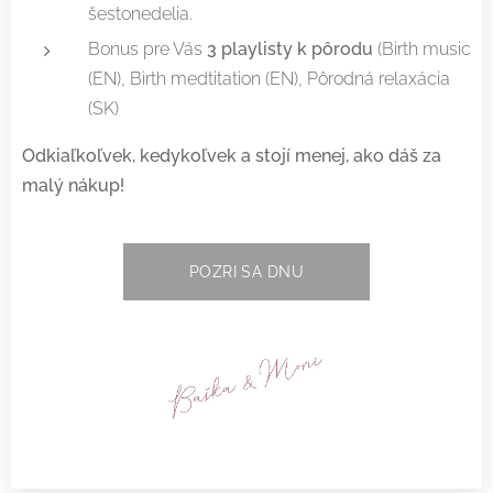
šestonedelia.
Bonus pre Vás
3 playlisty k pôrodu
(Birth music
(EN), Birth medtitation (EN), Pôrodná relaxácia
(SK)
Odkiaľkoľvek, kedykoľvek a stojí menej, ako dáš za
malý nákup!
POZRI SA DNU