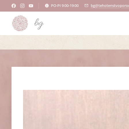
PO-PI 9:00-19:00
bg@tehotenstvoporod
bg