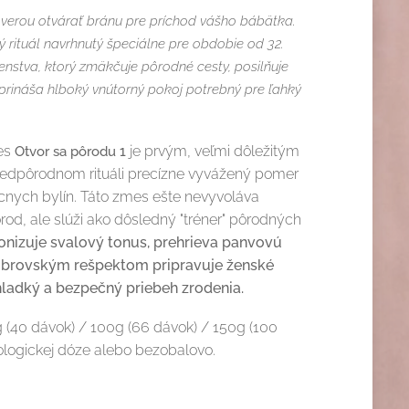
ôverou otvárať bránu pre príchod vášho bábätka.
ný rituál navrhnutý špeciálne pre obdobie od 32.
enstva, ktorý zmäkčuje pôrodné cesty, posilňuje
prináša hlboký vnútorný pokoj potrebný pre ľahký
es
je prvým, veľmi dôležitým
Otvor sa pôrodu 1
redpôrodnom rituáli precízne vyvážený pomer
cnych bylín. Táto zmes ešte nevyvoláva
od, ale slúži ako dôsledný "tréner" pôrodných
nizuje svalový tonus, prehrieva panvovú
 obrovským rešpektom pripravuje ženské
hladký a bezpečný priebeh zrodenia.
(40 dávok) / 100g (66 dávok) / 150g (100
ologickej dóze alebo bezobalovo.