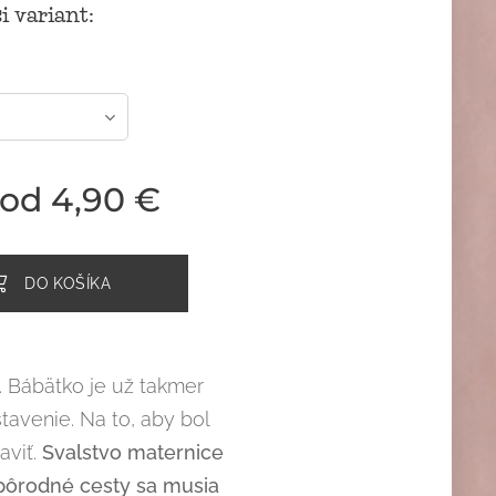
i variant:
 od
4,90
€
DO KOŠÍKA
. Bábätko je už takmer
avenie. Na to, aby bol
aviť.
Svalstvo maternice
a pôrodné cesty sa musia