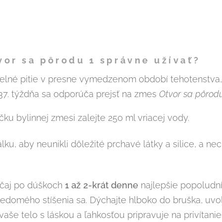
vor sa pôrodu 1 správne užívať?
idelné pitie v presne vymedzenom období tehotenstva
 37. týždňa sa odporúča prejsť na zmes
Otvor sa pôrod
čku bylinnej zmesi zalejte 250 ml vriacej vody.
álku, aby neunikli dôležité prchavé látky a silice, a ne
 čaj po dúškoch
1 až 2-krát denne
najlepšie popoludní
vedomého stíšenia sa. Dýchajte hlboko do bruška, uvo
a vaše telo s láskou a ľahkosťou pripravuje na privítani