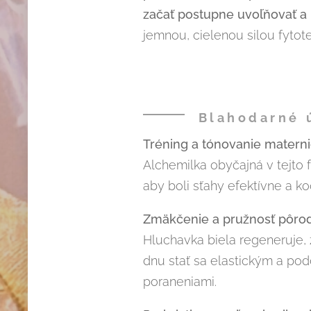
začať postupne uvoľňovať a
jemnou, cielenou silou fytote
Blahodarné ú
Tréning a tónovanie materni
Alchemilka obyčajná v tejto 
aby boli sťahy efektívne a k
Zmäkčenie a pružnosť pôrod
Hluchavka biela regeneruje, 
dnu stať sa elastickým a pod
poraneniami.