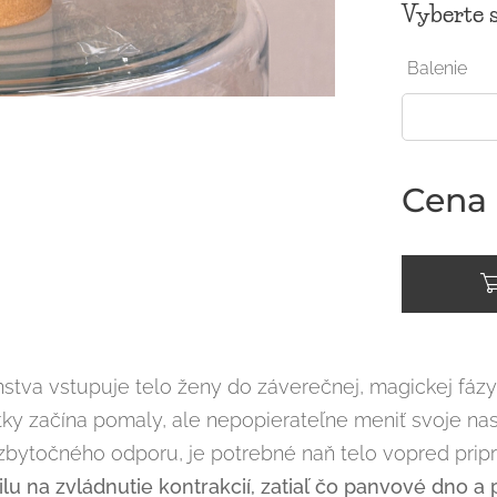
Vyberte s
Balenie
Cena
nstva vstupuje telo ženy do záverečnej, magickej fázy
y začína pomaly, ale nepopierateľne meniť svoje nast
zbytočného odporu, je potrebné naň telo vopred pripr
ilu na zvládnutie kontrakcií, zatiaľ čo panvové dno 