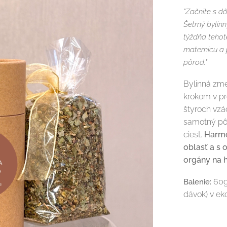
"Začnite s d
Šetrný bylin
týždňa tehot
maternicu a 
pôrod."
Bylinná zm
krokom v p
štyroch vzá
samotný pôr
ciest.
Harmo
oblasť a s
orgány na 
60g 
Balenie:
dávok) v ek