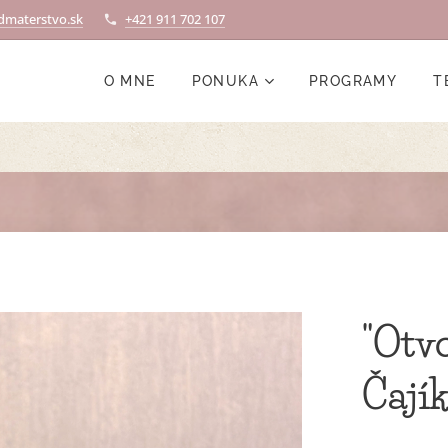
materstvo.sk
+421 911 702 107
O MNE
PONUKA
PROGRAMY
T
"Otvo
Čají