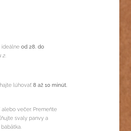
, ideálne
od 28. do
u 2
.
chajte lúhovať
8 až 10 minút
,
 alebo večer. Premeňte
ľňujte svaly panvy a
e bábätka.