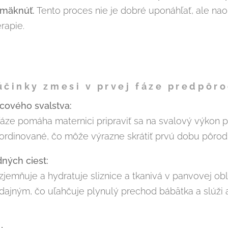
 mäknúť.
Tento proces nie je dobré uponáhľať, ale nao
rapie.
činky zmesi v prvej fáze predpôro
cového svalstva:
fáze pomáha maternici pripraviť sa na svalový výkon
oordinované, čo môže výrazne skrátiť prvú dobu pôrod
ných ciest:
zjemňuje a hydratuje sliznice a tkanivá v panvovej 
dajným, čo uľahčuje plynulý prechod bábätka a slúži 