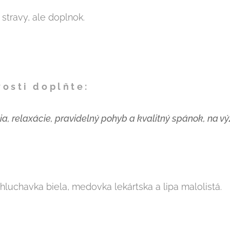
stravy, ale doplnok.
vosti doplňte:
a, relaxácie, pravidelný pohyb a kvalitný spánok, na výž
hluchavka biela, medovka lekártska a lipa malolistá.