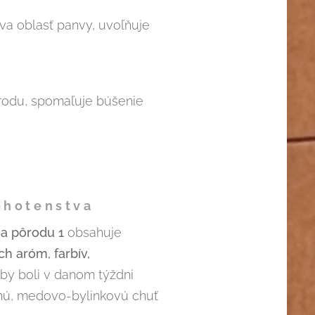
eva oblasť panvy, uvoľňuje
ôrodu, spomaľuje búšenie
tehotenstva
sa pôrodu 1
obsahuje
h aróm, farbív,
aby boli v danom týždni
mnú, medovo-bylinkovú chuť