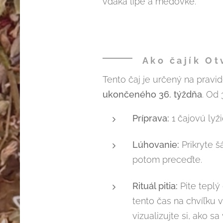
vďaka lipe a medovke.
Ako čajík Ot
Tento čaj je určený na prav
ukončeného 36. týždňa
. Od
Príprava:
1 čajovú lyži
Lúhovanie:
Prikryte š
potom preceďte.
Rituál pitia:
Pite teplý
tento čas na chvíľku 
vizualizujte si, ako s