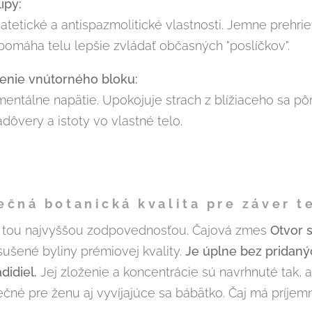
ipy:
atetické a antispazmolitické vlastnosti. Jemne prehri
pomáha telu lepšie zvládať občasných "poslíčkov".
nenie vnútorného bloku:
entálne napätie. Upokojuje strach z blížiaceho sa p
dôvery a istoty vo vlastné telo.
ečná botanická kvalita pre záver 
 tou najvyššou zodpovednosťou. Čajová zmes
Otvor 
sušené byliny prémiovej kvality.
Je úplne bez pridanýc
didiel.
Jej zloženie a koncentrácie sú navrhnuté tak, 
čné pre ženu aj vyvíjajúce sa bábätko. Čaj má príje