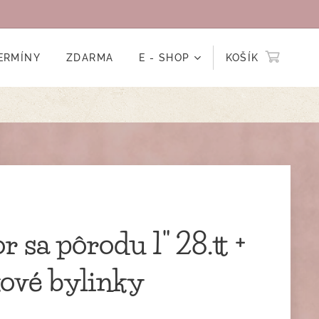
ERMÍNY
ZDARMA
E - SHOP
KOŠÍK
r sa pôrodu 1" 28.tt +
kové bylinky