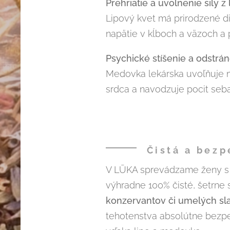
Prehriatie a uvoľnenie sily z l
Lipový kvet má prirodzené di
napätie v kĺboch a väzoch a 
Psychické stíšenie a odstrá
Medovka lekárska uvoľňuje m
srdca a navodzuje pocit seba
Čistá a bezp
V LŪKA sprevádzame ženy s
výhradne 100% čisté, šetrne 
konzervantov či umelých sla
tehotenstva absolútne bezpe