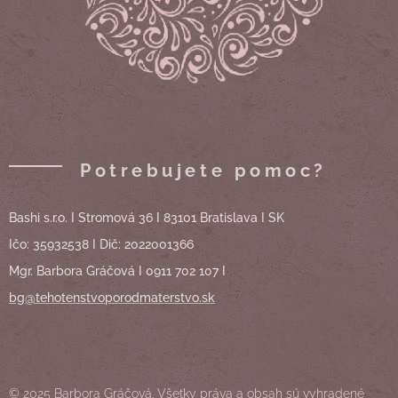
Potrebujete pomoc?
Bashi s.r.o. I Stromová 36 I 83101 Bratislava I SK
Ičo: 35932538 I Dič: 2022001366
Mgr. Barbora Gráčová I 0911 702 107 I
bg@tehotenstvoporodmaterstvo.sk
© 2025 Barbora Gráčová. Všetky práva a obsah sú vyhradené