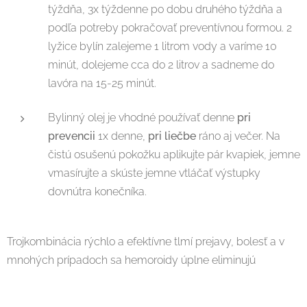
týždňa, 3x týždenne po dobu druhého týždňa a
podľa potreby pokračovať preventívnou formou. 2
lyžice bylín zalejeme 1 litrom vody a varíme 10
minút, dolejeme cca do 2 litrov a sadneme do
lavóra na 15-25 minút.
Bylinný olej je vhodné používať denne
pri
prevencii
1x denne,
pri liečbe
ráno aj večer. Na
čistú osušenú pokožku aplikujte pár kvapiek, jemne
vmasírujte a skúste jemne vtláčať výstupky
dovnútra konečníka.
Trojkombinácia rýchlo a efektívne tlmí prejavy, bolesť a v
mnohých prípadoch sa hemoroidy úplne eliminujú