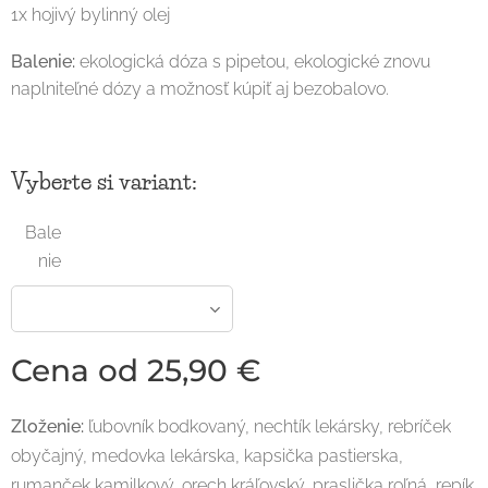
1x hojivý bylinný olej
Balenie:
ekologická dóza s pipetou, ekologické znovu
naplniteľné dózy a možnosť kúpiť aj bezobalovo.
Vyberte si variant:
Bale
nie
Cena od
25,90
€
Zloženie:
ľubovník bodkovaný, nechtík lekársky, rebríček
obyčajný, medovka lekárska, kapsička pastierska,
rumanček kamilkový, orech kráľovský, praslička roľná, repík