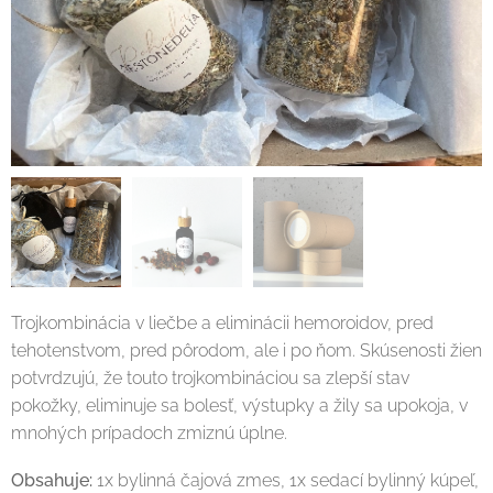
Trojkombinácia v liečbe a eliminácii hemoroidov, pred
tehotenstvom, pred pôrodom, ale i po ňom. Skúsenosti žien
potvrdzujú, že touto trojkombináciou sa zlepší stav
pokožky, eliminuje sa bolesť, výstupky a žily sa upokoja, v
mnohých prípadoch zmiznú úplne.
Obsahuje:
1x bylinná čajová zmes, 1x sedací bylinný kúpeľ,