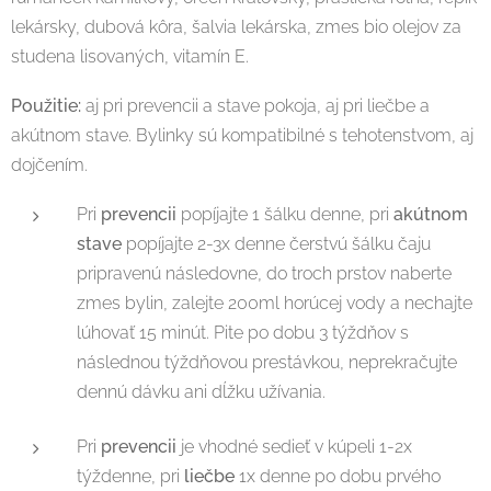
lekársky, dubová kôra, šalvia lekárska, zmes bio olejov za
studena lisovaných, vitamín E.
Použitie:
aj pri prevencii a stave pokoja, aj pri liečbe a
akútnom stave. Bylinky sú kompatibilné s tehotenstvom, aj
dojčením.
Pri
prevencii
popíjajte 1 šálku denne, pri
akútnom
stave
popíjajte 2-3x denne čerstvú šálku čaju
pripravenú následovne, do troch prstov naberte
zmes bylin, zalejte 200ml horúcej vody a nechajte
lúhovať 15 minút. Pite po dobu 3 týždňov s
následnou týždňovou prestávkou, neprekračujte
dennú dávku ani dĺžku užívania.
Pri
prevencii
je vhodné sedieť v kúpeli 1-2x
týždenne, pri
liečbe
1x denne po dobu prvého