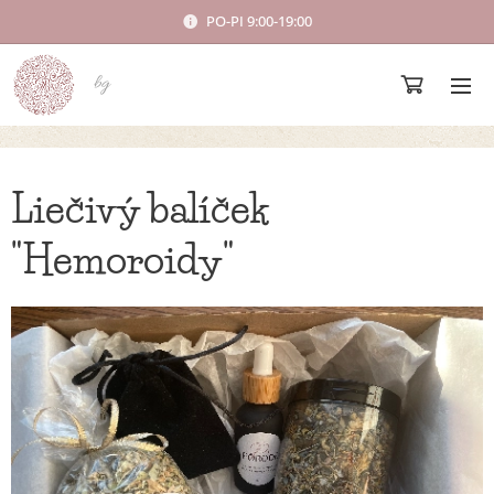
PO-PI 9:00-19:00
bg
Liečivý balíček
"Hemoroidy"