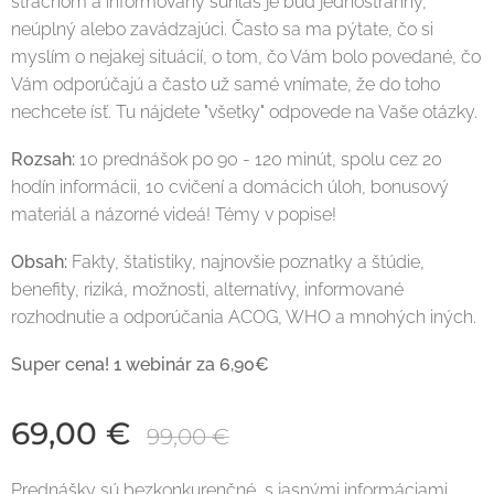
strachom a informovaný súhlas je buď jednostranný,
neúplný alebo zavádzajúci. Často sa ma pýtate, čo si
myslím o nejakej situácií, o tom, čo Vám bolo povedané, čo
Vám odporúčajú a často už samé vnímate, že do toho
nechcete ísť. Tu nájdete "všetky" odpovede na Vaše otázky.
Rozsah:
10 prednášok po 90 - 120 minút, spolu cez 20
hodín informácii, 10 cvičení a domácich úloh, bonusový
materiál a názorné videá! Témy v popise!
Obsah:
Fakty, štatistiky, najnovšie poznatky a štúdie,
benefity, riziká, možnosti, alternatívy, informované
rozhodnutie a odporúčania ACOG, WHO a mnohých iných.
Super cena! 1 webinár za 6,90€
69,00
€
99,00
€
Prednášky sú bezkonkurenčné, s jasnými informáciami,