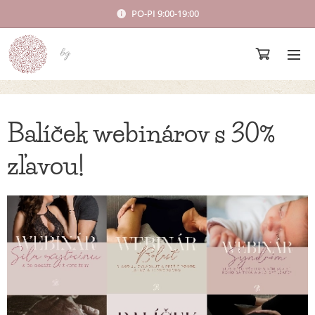
PO-PI 9:00-19:00
bg
Balíček webinárov s 30%
zľavou!