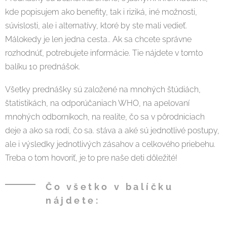
kde popisujem ako benefity, tak i riziká, iné možnosti,
súvislosti, ale i alternatívy, ktoré by ste mali vedieť.
Málokedy je len jedna cesta.. Ak sa chcete správne
rozhodnúť, potrebujete informácie. Tie nájdete v tomto
balíku 10 prednášok.
Všetky prednášky sú založené na mnohých štúdiách,
štatistikách, na odporúčaniach WHO, na apelovaní
mnohých odborníkoch, na realite, čo sa v pôrodniciach
deje a ako sa rodí, čo sa. stáva a aké sú jednotlivé postupy,
ale i výsledky jednotlivých zásahov a celkového priebehu.
Treba o tom hovoriť, je to pre naše deti dôležité!
Čo všetko v balíčku
nájdete: