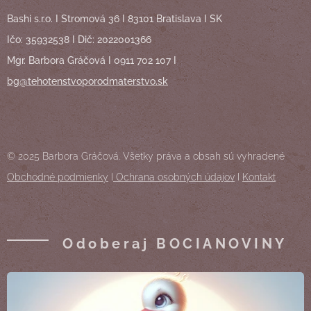
Bashi s.r.o. I Stromová 36 I 83101 Bratislava I SK
Ičo: 35932538 I Dič: 2022001366
Mgr. Barbora Gráčová I 0911 702 107 I
bg@tehotenstvoporodmaterstvo.sk
© 2025 Barbora Gráčová. Všetky práva a obsah sú vyhradené
Obchodné podmienky
I
Ochrana osobných údajov
I
Kontakt
Odoberaj BOCIANOVINY