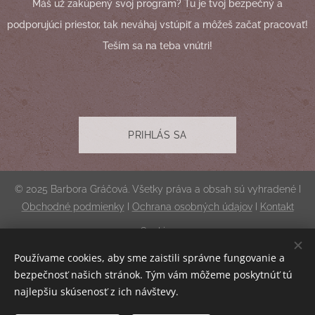
Máš už zakúpený svoj program? Tu je tvoj bezpečný a
podporujúci priestor, tak neváhaj vstúpiť a môžeš začať pracovať!
Teším sa na teba vnútri!
PRIHLÁS SA
© 2025 Barbora Gráčová. Všetky práva a obsah sú vyhradené I
Obchodné podmienky
I
Ochrana osobných údajov
I
Kontakt
Cookies
Používame cookies, aby sme zaistili správne fungovanie a
Mena
bezpečnosť našich stránok. Tým vám môžeme poskytnúť tú
EUR €
CZK Kč
najlepšiu skúsenosť z ich návštevy.