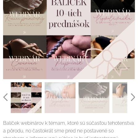
Balíček webinárov k témam, ktoré sú súčasťou tehotenstva
a pôrodu, no častokrát sme pred ne postavené so