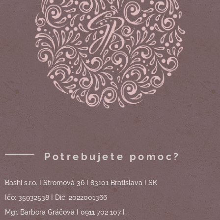
Potrebujete pomoc?
Bashi s.r.o. I Stromová 36 I 83101 Bratislava I SK
Ičo: 35932538 I Dič: 2022001366
Mgr. Barbora Gráčová I 0911 702 107 I