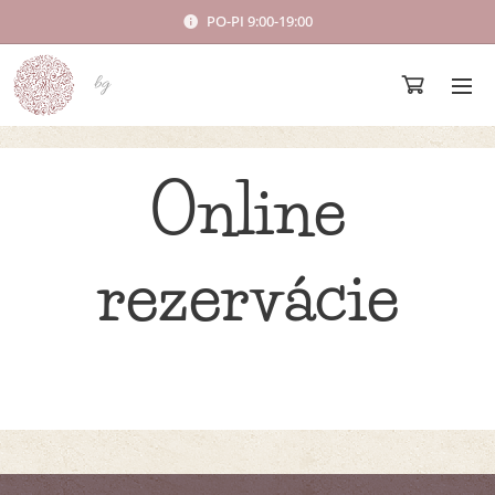
PO-PI 9:00-19:00
bg
Online
rezervácie