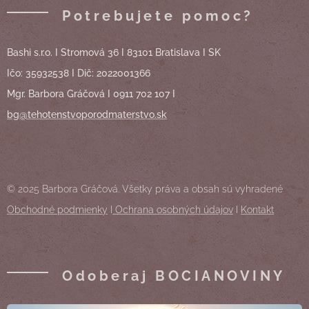
Potrebujete pomoc?
Bashi s.r.o. I Stromová 36 I 83101 Bratislava I SK
Ičo: 35932538 I Dič: 2022001366
Mgr. Barbora Gráčová I 0911 702 107 I
bg@tehotenstvoporodmaterstvo.sk
© 2025 Barbora Gráčová. Všetky práva a obsah sú vyhradené
Obchodné podmienky
I
Ochrana osobných údajov
I
Kontakt
Odoberaj BOCIANOVINY