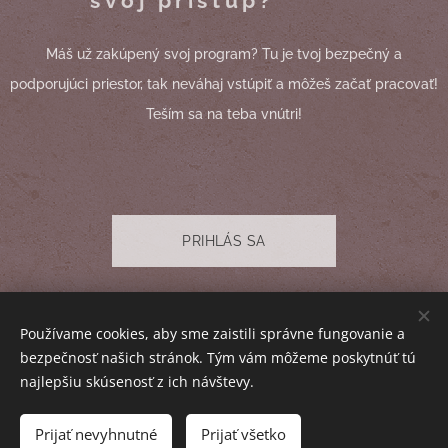
svoj prístup?
Máš už zakúpený svoj program? Tu je tvoj bezpečný a
podporujúci priestor, tak neváhaj vstúpiť a môžeš začať pracovať!
Teším sa na teba vnútri!
PRIHLÁS SA
© 2025 Barbora Gráčová. Všetky práva a obsah sú vyhradené I
Používame cookies, aby sme zaistili správne fungovanie a
Obchodné podmienky
I
Ochrana osobných údajov
I
Kontakt
bezpečnosť našich stránok. Tým vám môžeme poskytnúť tú
Cookies
najlepšiu skúsenosť z ich návštevy.
Mena
Prijať nevyhnutné
Prijať všetko