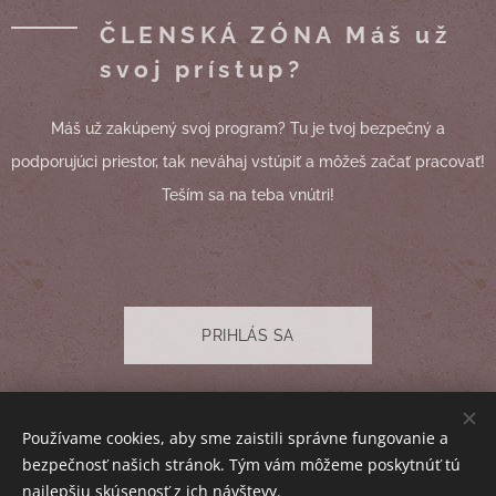
ČLENSKÁ ZÓNA Máš už
svoj prístup?
Máš už zakúpený svoj program? Tu je tvoj bezpečný a
podporujúci priestor, tak neváhaj vstúpiť a môžeš začať pracovať!
Teším sa na teba vnútri!
PRIHLÁS SA
© 2025 Barbora Gráčová. Všetky práva a obsah sú vyhradené I
Používame cookies, aby sme zaistili správne fungovanie a
Obchodné podmienky
I
Ochrana osobných údajov
I
Kontakt
bezpečnosť našich stránok. Tým vám môžeme poskytnúť tú
Cookies
najlepšiu skúsenosť z ich návštevy.