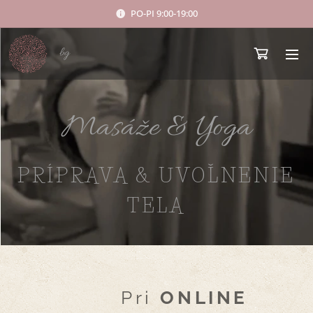
PO-PI 9:00-19:00
bg
Masáže & Yoga
PRÍPRAVA & UVOĽNENIE
TELA
Pri
ONLINE