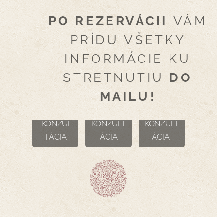
PO REZERVÁCII
VÁM
PRÍDU VŠETKY
INFORMÁCIE KU
STRETNUTIU
DO
O N L I
O S O B
D O M
MAILU!
N E
N Á
Á C A
KONZUL
KONZULT
KONZULT
TÁCIA
ÁCIA
ÁCIA