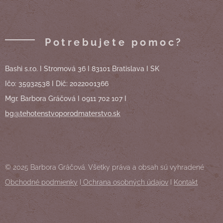
Potrebujete pomoc?
Bashi s.r.o. I Stromová 36 I 83101 Bratislava I SK
Ičo: 35932538 I Dič: 2022001366
Mgr. Barbora Gráčová I 0911 702 107 I
bg@tehotenstvoporodmaterstvo.sk
© 2025 Barbora Gráčová. Všetky práva a obsah sú vyhradené
Obchodné podmienky
I
Ochrana osobných údajov
I
Kontakt