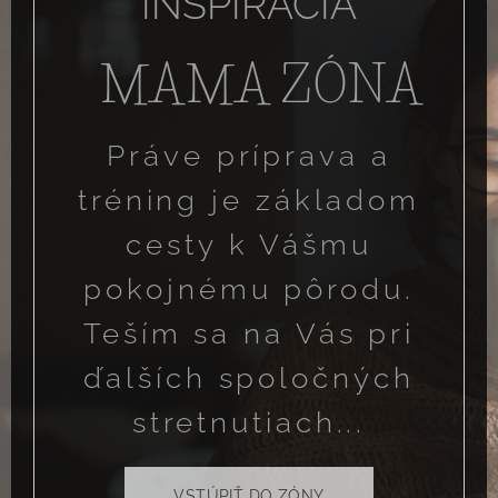
INŠPIRÁCIA
MAMA ZÓNA
Práve príprava a
tréning je základom
cesty k Vášmu
pokojnému pôrodu.
Teším sa na Vás pri
ďalších spoločných
stretnutiach...
VSTÚPIŤ DO ZÓNY