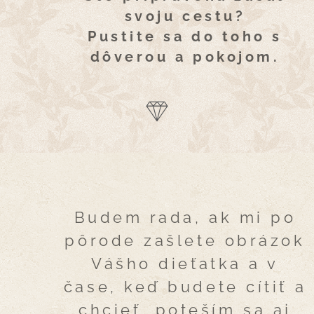
svoju cestu?
Pustite sa do toho s
dôverou a pokojom.
Budem rada, ak mi po
pôrode zašlete obrázok
Vášho dieťatka a v
čase, keď budete cítiť a
chcieť, poteším sa aj