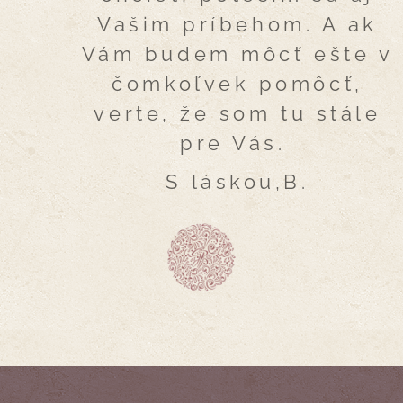
Vašim príbehom. A ak
Vám budem môcť ešte v
čomkoľvek pomôcť,
verte, že som tu stále
pre Vás.
S láskou,B.