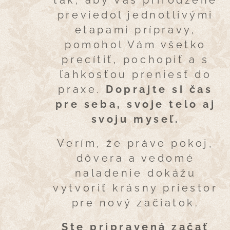
tak, aby Vás prirodzene
previedol jednotlivými
etapami prípravy,
pomohol Vám všetko
precítiť, pochopiť a s
ľahkosťou preniesť do
praxe.
Doprajte si čas
pre seba, svoje telo aj
svoju myseľ.
Verím, že práve pokoj,
dôvera a vedomé
naladenie dokážu
vytvoriť krásny priestor
pre nový začiatok.
Ste pripravená začať