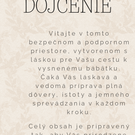
DOJČENIE
Vitajte v tomto
bezpečnom a podpornom
priestore, vytvorenom s
láskou pre Vašu cestu k
vysnenému bábätku.
Čaká Vás láskavá a
vedomá príprava plná
dôvery, istoty a jemného
sprevádzania v každom
kroku.
Celý obsah je pripravený