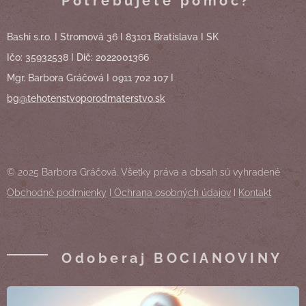
Potrebujete pomoc?
Bashi s.r.o. I Stromová 36 I 83101 Bratislava I SK
Ičo: 35932538 I Dič: 2022001366
Mgr. Barbora Gráčová I 0911 702 107 I
bg@tehotenstvoporodmaterstvo.sk
© 2025 Barbora Gráčová. Všetky práva a obsah sú vyhradené
Obchodné podmienky
I
Ochrana osobných údajov
I
Kontakt
Odoberaj BOCIANOVINY