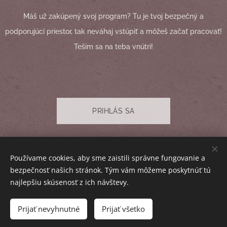
Máš už zakúpený svoj program? Tu je tvoj bezpečný a
podporujúci priestor, tak neváhaj vstúpiť a môžeš začať pracovať!
Teším sa na teba vnútri!
PRIHLÁS SA
© 2025 Barbora Gráčová. Všetky práva a obsah sú vyhradené I
Používame cookies, aby sme zaistili správne fungovanie a
Obchodné podmienky
I
Ochrana osobných údajov
I
Kontakt
bezpečnosť našich stránok. Tým vám môžeme poskytnúť tú
Cookies
najlepšiu skúsenosť z ich návštevy.
Mena
Prijať nevyhnutné
Prijať všetko
EUR €
CZK Kč