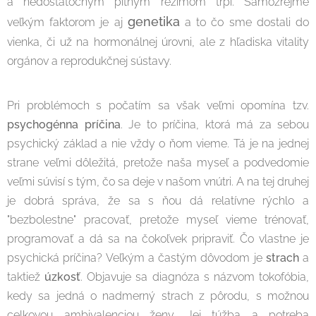
a nedostatočným pitným režimom trpí. Samozrejme
genetika
veľkým faktorom je aj
a to čo sme dostali do
vienka, či už na hormonálnej úrovni, ale z hľadiska vitality
orgánov a reprodukčnej sústavy.
Pri problémoch s počatím sa však veľmi opomína tzv.
psychogénna príčina
. Je to príčina, ktorá má za sebou
psychický základ a nie vždy o ňom vieme. Tá je na jednej
strane veľmi dôležitá, pretože naša myseľ a podvedomie
veľmi súvisí s tým, čo sa deje v našom vnútri. A na tej druhej
je dobrá správa, že sa s ňou dá relatívne rýchlo a
"bezbolestne" pracovať, pretože myseľ vieme trénovať,
programovať a dá sa na čokoľvek pripraviť. Čo vlastne je
psychická príčina? Veľkým a častým dôvodom je
strach
a
taktiež
úzkosť
. Objavuje sa diagnóza s názvom tokofóbia,
kedy sa jedná o nadmerný strach z pôrodu, s možnou
celkovou ambivalenciou ženy. Jej túžba a potreba