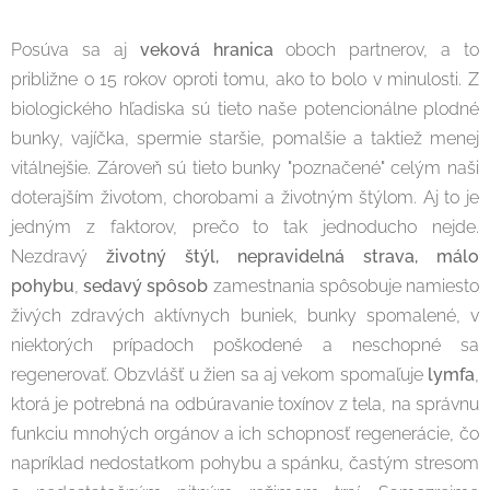
Posúva sa aj
veková hranica
oboch partnerov, a to
približne o 15 rokov oproti tomu, ako to bolo v minulosti. Z
biologického hľadiska sú tieto naše potencionálne plodné
bunky, vajíčka, spermie staršie, pomalšie a taktiež menej
vitálnejšie. Zároveň sú tieto bunky "poznačené" celým naši
doterajším životom, chorobami a životným štýlom. Aj to je
jedným z faktorov, prečo to tak jednoducho nejde.
Nezdravý
životný štýl, nepravidelná strava,
málo
pohybu
,
sedavý spôsob
zamestnania spôsobuje namiesto
živých zdravých aktívnych buniek, bunky spomalené, v
niektorých prípadoch poškodené a neschopné sa
regenerovať. Obzvlášť u žien sa aj vekom spomaľuje
lymfa
,
ktorá je potrebná na odbúravanie toxínov z tela, na správnu
funkciu mnohých orgánov a ich schopnosť regenerácie, čo
napríklad nedostatkom pohybu a spánku, častým stresom