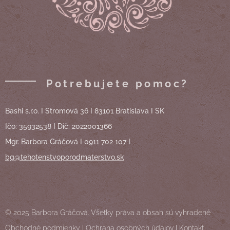
Potrebujete pomoc?
Bashi s.r.o. I Stromová 36 I 83101 Bratislava I SK
Ičo: 35932538 I Dič: 2022001366
Mgr. Barbora Gráčová I 0911 702 107 I
bg@tehotenstvoporodmaterstvo.sk
© 2025 Barbora Gráčová. Všetky práva a obsah sú vyhradené
Obchodné podmienky
I
Ochrana osobných údajov
I
Kontakt