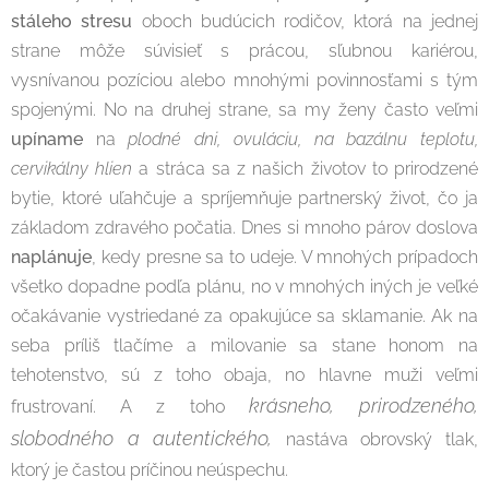
stáleho stresu
oboch budúcich rodičov, ktorá na jednej
strane môže súvisieť s prácou, sľubnou kariérou,
vysnívanou pozíciou alebo mnohými povinnosťami s tým
spojenými. No na druhej strane, sa my ženy často veľmi
upíname
na
plodné dni, ovuláciu, na bazálnu teplotu,
cervikálny hlien
a stráca sa z našich životov to prirodzené
bytie, ktoré uľahčuje a spríjemňuje partnerský život, čo ja
základom zdravého počatia. Dnes si mnoho párov doslova
naplánuje
, kedy presne sa to udeje. V mnohých prípadoch
všetko dopadne podľa plánu, no v mnohých iných je veľké
očakávanie vystriedané za opakujúce sa sklamanie. Ak na
seba príliš tlačíme a milovanie sa stane honom na
tehotenstvo, sú z toho obaja, no hlavne muži veľmi
krásneho, prirodzeného,
frustrovaní. A z toho
slobodného a autentického,
nastáva obrovský tlak,
ktorý je častou príčinou neúspechu.