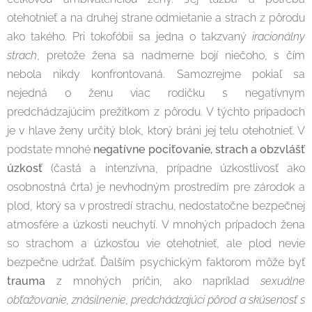
otehotnieť a na druhej strane odmietanie a strach z pôrodu
ako takého. Pri tokofóbii sa jedna o takzvaný
iracionálny
strach
, pretože žena sa nadmerne bojí niečoho, s čím
nebola nikdy konfrontovaná. Samozrejme pokiaľ sa
nejedná o ženu viac rodičku s negatívnym
predchádzajúcim prežitkom z pôrodu. V týchto prípadoch
je v hlave ženy určitý blok, ktorý bráni jej telu otehotnieť. V
podstate mnohé
negatívne pociťovanie, strach a obzvlášť
úzkosť
(častá a intenzívna, prípadne úzkostlivosť ako
osobnostná črta) je nevhodným prostredím pre zárodok a
plod, ktorý sa v prostredí strachu, nedostatočne bezpečnej
atmosfére a úzkosti neuchytí. V mnohých prípadoch žena
so strachom a úzkosťou vie otehotnieť, ale plod nevie
bezpečne udržať. Ďalším psychickým faktorom môže byť
trauma
z mnohých príčin, ako napríklad
sexuálne
obťažovanie, znásilnenie, predchádzajúci pôrod a skúsenosť s