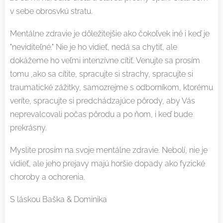
v sebe obrosvkú stratu.
Mentálne zdravie je dôležitejšie ako čokoľvek iné i keď je
"neviditeľné." Nie je ho vidieť, nedá sa chytiť, ale
dokážeme ho veľmi intenzívne cítiť. Venujte sa prosím
tomu ,ako sa cítite, spracujte si strachy, spracujte si
traumatické zážitky, samozrejme s odborníkom, ktorému
veríte, spracujte si predchádzajúce pôrody, aby Vás
neprevalcovali počas pôrodu a po ňom, i keď bude
prekrásny.
Myslite prosím na svoje mentálne zdravie. Nebolí, nie je
vidieť, ale jeho prejavy majú horšie dopady ako fyzické
choroby a ochorenia.
S láskou Baška & Dominika