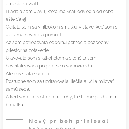
emócie sa vrátili.
Hľadala som úľavu, ktorá ma však odviedla od seba
ešte ďalej.
Ocitala som sa v hlbokom smútku, v stave, keď som si
už sama nevedela pomôcť.
Až som potrebovala odbornú pomoc a bezpečný
priestor na zotavenie.
Uľavovala som si alkoholom a skončila som
hospitalizovaná po pokuse o samovraždu.
Ale nevzdala som sa.
Postupne som sa uzdravovala, liečila a učila milovať
samú seba.
A keď som sa postavila na nohy, túžili sme po druhom
bábätku.
Nový príbeh priniesol
krásny pôrod