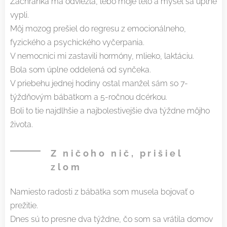
Záchranka ma odviezla, lebo moje telo a myseľ sa úplne
vypli.
Môj mozog prešiel do regresu z emocionálneho,
fyzického a psychického vyčerpania.
V nemocnici mi zastavili hormóny, mlieko, laktáciu.
Bola som úplne oddelená od synčeka.
V priebehu jednej hodiny ostal manžel sám so 7-
týždňovým bábätkom a 5-ročnou dcérkou.
Boli to tie najdlhšie a najbolestivejšie dva týždne môjho
života.
Z ničoho nič, prišiel
zlom
Namiesto radosti z bábätka som musela bojovať o
prežitie.
Dnes sú to presne dva týždne, čo som sa vrátila domov