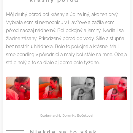
Môj druhý pôrod bol krásny a úplne iný, ako ten prvý.
Vybrala som si nemocnicu v Havířove a zažila som
pôrod naozaj nádherný. Bol pokojný a jemný. Nediali sa
žiadne zásahy. Prirodzený pôrod do vody. Šitie 2 stupňa
bez nastrihu. Nádhera. Bolo to pokojné a krásne. Mali
sme bonding v pôrodnici a malý bol stále na mne. Obaja
stále holý a to sa dialo aj doma celé týždne.
Osobný archív Dominiky Bočekovej
Niekde sa to však