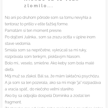
zlomilo...
No ani po druhom pôrode som sa tomu nevyhla a
tentoraz to prišlo v ešte ťažšej forme.
Pamätám si ten moment presne.
Po dojčení Julinka… som sa zrazu ocitla v úplne inom
stave vedomia.
Smiala som sa nepríčetne, vykrúcali sa mi ruky,
rozprávala som tenkým, piskľavým hlasom.
Bolo mi… veselo, smiešne. Ako keby som bola malé
dieťa.
Môj muž sa zľakol. Bál sa, že mám laktačnú psychózu.
A ja som sa len pozerala, ako sa mi moje "ja" rozpadáva
a vracia späť… do niečoho veľmi starého.
Ako by sa odpojila dospelá Dominika a zostal len
fragment.