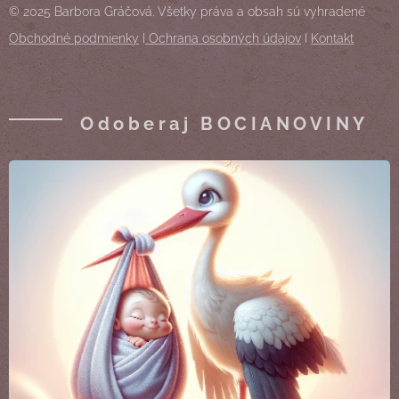
© 2025 Barbora Gráčová. Všetky práva a obsah sú vyhradené
Obchodné podmienky
I
Ochrana osobných údajov
I
Kontakt
Odoberaj BOCIANOVINY