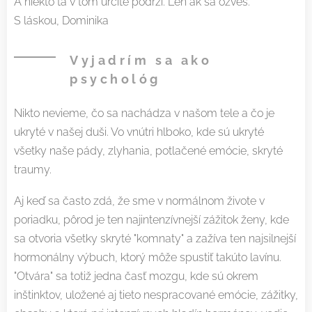
A niekto ťa v tom určite podrží. Len ak sa ozveš.
S láskou, Dominika
Vyjadrím sa ako
psychológ
Nikto nevieme, čo sa nachádza v našom tele a čo je
ukryté v našej duši. Vo vnútri hlboko, kde sú ukryté
všetky naše pády, zlyhania, potlačené emócie, skryté
traumy.
Aj keď sa často zdá, že sme v normálnom živote v
poriadku, pôrod je ten najintenzívnejší zážitok ženy, kde
sa otvoria všetky skryté "komnaty" a zažíva ten najsilnejší
hormonálny výbuch, ktorý môže spustiť takúto lavínu.
"Otvára" sa totiž jedna časť mozgu, kde sú okrem
inštinktov, uložené aj tieto nespracované emócie, zážitky,