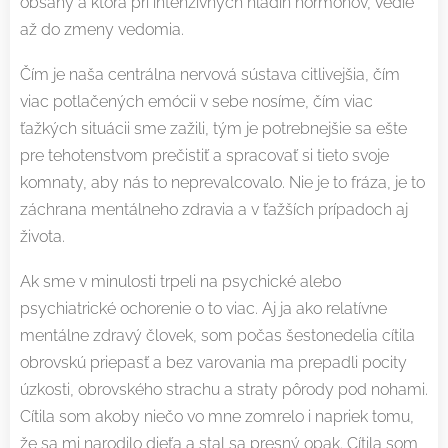
obsahy a ktorá pri intenzívnych hladín hormónov, vedie
až do zmeny vedomia.
Čím je naša centrálna nervová sústava citlivejšia, čím
viac potlačených emócii v sebe nosíme, čím viac
ťažkých situácii sme zažili, tým je potrebnejšie sa ešte
pre tehotenstvom prečistiť a spracovať si tieto svoje
komnaty, aby nás to neprevalcovalo. Nie je to fráza, je to
záchrana mentálneho zdravia a v ťažších prípadoch aj
života.
Ak sme v minulosti trpeli na psychické alebo
psychiatrické ochorenie o to viac. Aj ja ako relatívne
mentálne zdravý človek, som počas šestonedelia cítila
obrovskú priepasť a bez varovania ma prepadli pocity
úzkosti, obrovského strachu a straty pôrody pod nohami.
Cítila som akoby niečo vo mne zomrelo i napriek tomu,
že sa mi narodilo dieťa a stal sa presný opak. Cítila som