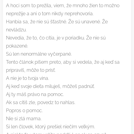
A hoci som to prežila, viem, že mnoho žien to možno
neprežije a ani o tom nikdy neprehovoria.
Hanbia sa, že nie sú šťastné. Že sú unavené. Že
nevládzu.
Nevedia, že to, čo cítia, je v poriadku. Že nie sú
pokazené.
Sú len nenormálne vyčerpané.
Tento článok píšem preto, aby si vedela, že aj keď sa
pripravíš, môže to prísť.
A nie je to tvoja vina.
Aj keď svoje dieťa miluješ, môžeš padnúť.
Aj ty máš právo na pomoc.
Ak sa cítiš zle, povedz to nahlas.
Popros o pomoc.
Nie si zlá mama.
Si len človek, ktorý prešiel niečím veľkým.