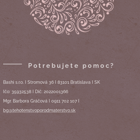
Potrebujete pomoc?
Bashi s.r.o. I Stromová 36 I 83101 Bratislava I SK
Ičo: 35932538 I Dič: 2022001366
Mgr. Barbora Gráčová I 0911 702 107 I
bg@tehotenstvoporodmaterstvo.sk