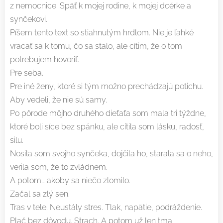
z nemocnice. Späť k mojej rodine, k mojej dcérke a
synčekovi.
Píšem tento text so stiahnutým hrdlom. Nie je ľahké
vracať sa k tomu, čo sa stalo, ale cítim, že o tom
potrebujem hovoriť.
Pre seba.
Pre iné ženy, ktoré si tým možno prechádzajú potichu.
Aby vedeli, že nie sú samy.
Po pôrode môjho druhého dieťaťa som mala tri týždne,
ktoré boli síce bez spánku, ale cítila som lásku, radosť,
silu.
Nosila som svojho synčeka, dojčila ho, starala sa o neho,
verila som, že to zvládnem.
A potom… akoby sa niečo zlomilo.
Začal sa zlý sen.
Tras v tele. Neustály stres. Tlak, napätie, podráždenie.
Plač bez dôvodu. Strach. A potom už len tma.