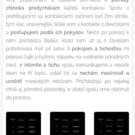
zhlboka predychávam
každú kontrakciu. Spolu s
prehlbujúcimi sa kontrakciami začínam byť čím dlhšie,
tým viac unavenejšia. Stále som v kontakte s dievčatami
a
postupujem podľa ich pokynov
. Niečo po polnoci k
nám prichádza Baška, ktorú som už aj s Davidom
potrebovala mať pri sebe. S
pokojom a tichosťou
mi
pripraví čajík a bylinnú náparku na uvoľnenie pôrodných
ciest,
v intimite a tichu
spolu komunikujeme a neskôr
idem na fit loptu, zatiaľ čo sa
nechám masírovať a
uvoľniť
mexických rebózom. Prichádzajú po nejakej
chvíli aj pôrodné asistentky a všetci spolu sme vtiahnutí
do procesu.