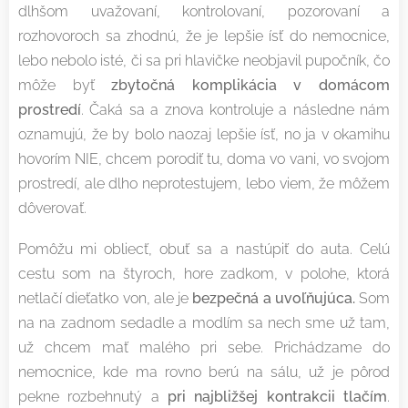
dlhšom uvažovaní, kontrolovaní, pozorovaní a
rozhovoroch sa zhodnú, že je lepšie ísť do nemocnice,
lebo nebolo isté, či sa pri hlavičke neobjavil pupočník, čo
môže byť
zbytočná komplikácia v domácom
prostredí
. Čaká sa a znova kontroluje a následne nám
oznamujú, že by bolo naozaj lepšie ísť, no ja v okamihu
hovorím NIE, chcem porodiť tu, doma vo vani, vo svojom
prostredí, ale dlho neprotestujem, lebo viem, že môžem
dôverovať.
Pomôžu mi obliecť, obuť sa a nastúpiť do auta. Celú
cestu som na štyroch, hore zadkom, v polohe, ktorá
netlačí dieťatko von, ale je
bezpečná a uvoľňujúca.
Som
na na zadnom sedadle a modlím sa nech sme už tam,
už chcem mať malého pri sebe. Prichádzame do
nemocnice, kde ma rovno berú na sálu, už je pôrod
pekne rozbehnutý a
pri najbližšej kontrakcii tlačím
.