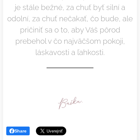
je stále bežné, za chuť byť silní a
odolní, za chuť nečakať, čo bude, ale
pričiniť sa o to, aby Váš pôrod
prebehol v čo najväčšom pokoji,
láskavosti a ľahkosti.
Share