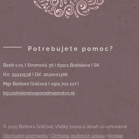
Potrebujete pomoc?
Bashi s.r.o. I Stromová 36 I 83101 Bratislava I SK
Ičo: 35932538 I Dič: 2022001366
Mgr. Barbora Gráčová I 0911 702 107 I
bg@tehotenstvoporodmaterstvo.sk
© 2025 Barbora Gráčová. Všetky práva a obsah sú vyhradené
Obchodné podmienky
I
Ochrana osobných údajov
I
Kontakt