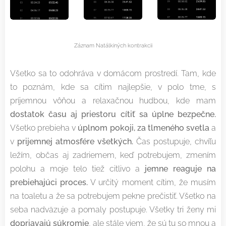
Záznam Natálkiných kontrakcii
Všetko sa to odohráva v domácom prostredí. Tam, kde
to poznám, kde sa cítim najlepšie, v polo tme, s
príjemnou vôňou a relaxačnou hudbou, kde mam
dostatok času aj priestoru cítiť sa úplne bezpečne.
Všetko prebieha v
úplnom pokoji, za tlmeného svetla
a
v
prijemnej atmosfére všetkých.
Čas postupuje, chvíľu
ležím, občas aj zadriemem, keď potrebujem, zmením
polohu a moje telo tiež citlivo a
jemne reaguje na
prebiehajúci proces.
V určitý moment cítim, že musím
na toaletu a že sa potrebujem pekne prečistiť. Všetko na
seba nadväzuje a pomaly postupuje. Všetky tri ženy mi
dopriavajú súkromie
, ale stále viem, že sú tu so mnou a