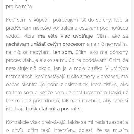
pre iba mňa.
Keď som v kúpeľni, potrebujem ísť do sprchy, kde si
predýcham niekoľko kontrakcii a ostávam pod horúcou
vodou, ktorá
ma ešte viac uvoľňuje
. Cítim, ako sa
nechávam unášať celým procesom
a na nič nemyslím,
na nič sa nepýtam,
len som.
Cítim, ako ma pôrodný
proces vťahuje a ako sa mu úplne poddávam. Cítim, že
neexistuje nič okolo, len ja a moje bruško. V určitých
momentoch, keď nastávajú určité zmeny v procese, ma
občas skontroluje jedna z asistentiek, ktorá zisťuje, ako
na tom som a keďže som už dosť unavená a David už
tiež melie z posledného, tak nám navrhujú, aby sme si
išli obaja
trošku ľahnúť a pospať si.
Kontrakcie však pretrvávajú, takže sa mi nedarí zaspať a
o chvíľu cítim takú intenzívnu bolesť, že sa musím