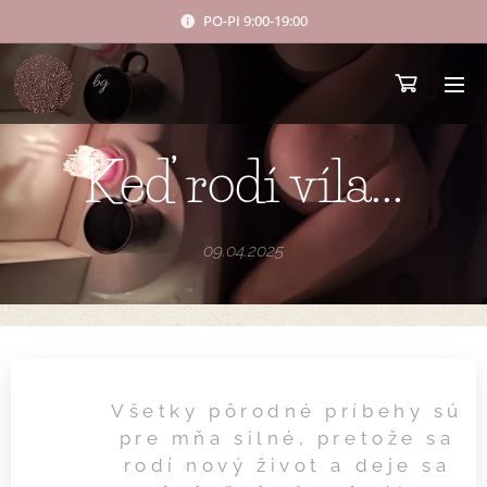
PO-PI 9:00-19:00
bg
Keď rodí víla...
09.04.2025
Všetky pôrodné príbehy sú
pre mňa silné, pretože sa
rodí nový život a deje sa