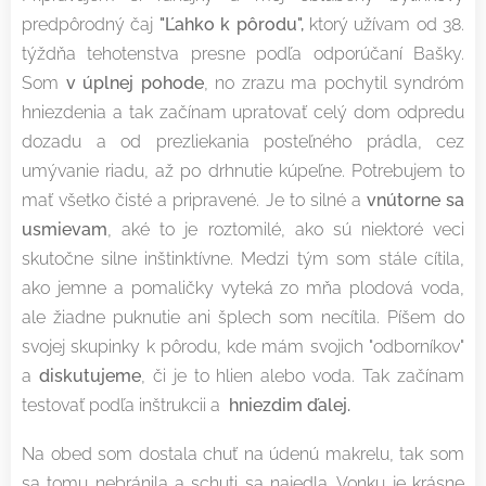
predpôrodný čaj
"Ľahko k pôrodu",
ktorý užívam od 38.
týždňa tehotenstva presne podľa odporúčaní Bašky.
Som
v úplnej pohode
, no zrazu ma pochytil syndróm
hniezdenia a tak začínam upratovať celý dom odpredu
dozadu a od prezliekania posteľného prádla, cez
umývanie riadu, až po drhnutie kúpeľne. Potrebujem to
mať všetko čisté a pripravené. Je to silné a
vnútorne sa
usmievam
, aké to je roztomilé, ako sú niektoré veci
skutočne silne inštinktívne. Medzi tým som stále cítila,
ako jemne a pomaličky vyteká zo mňa plodová voda,
ale žiadne puknutie ani šplech som necítila. Píšem do
svojej skupinky k pôrodu, kde mám svojich "odborníkov"
a
diskutujeme
, či je to hlien alebo voda. Tak začínam
testovať podľa inštrukcii a
hniezdim ďalej.
Na obed som dostala chuť na údenú makrelu, tak som
sa tomu nebránila a schuti sa najedla. Vonku je krásne