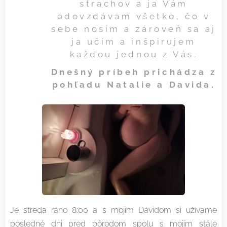
strachov a ja Vám
odovzdávam všetko, čo v
sebe nosím a zároveň sa aj
ja učím a inšpirujem
každou jednou z Vás.
Dnešný príbeh prichádza z
pohľadu Natalie a Davida.
Je streda ráno 8:00 a s mojim Dávidom si užívame
posledné dni pred pôrodom spolu s mojim stále