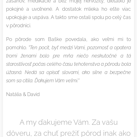
zásahov, medikácie a bez mojej nervozity, dieťatko je
pokojné a uvoľnené. A dostatok mlieka ho ešte viac
upokojuje a uspáva. A takto sme ostali spolu po celý čas
v pôrodnici.
Po pôrode som Baške povedala, ako veľmi mi to
pomohlo.
"Ten pocit, byť medzi Vami, pozornosť a opatera
tromi ženami bolo pre mňa niečo neskutočné a tá
starostlivosť počas celého času tehotenstva a pôrodu bola
úžasná. Nedá sa opísať slovami, ako silne a bezpečne
som sa cítila. Ďakujem Vám veľmi."
Natália & David
A my ďakujeme Vám. Za vašu
dôveru, za chuť prežiť pôrod inak ako