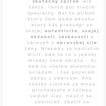
skutočný zázrak
. Ale
tento, tento bol niečím
špeciálny. Bol to príbeh,
ktorý Vám dodá odvahu,
ktorý Vás prekvapí vo
svojej
autenticite, svojej
nežnosti, láskavosti
a
zároveň v
obrovskej sile
ženy. Niekedy sa nestačím
diviť, kde sa to v jednej
mladej žene skrýva... Aj
keď to všetko dokonalo
ovládam, i tak pozerám
občas z obdivom. Áno,
všetky vlastne za mnou
prichádzate s túžbou
vedieť viac, naučiť sa,
zosilnieť, zbaviť sa