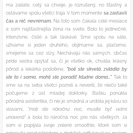
ma zaliate, celý sa chveje, je rozrušený, no šťastný a
ostávame spolu všetci traja. V tom momente
sa zastavil
čas a nič nevnímam.
Na toto som čakala celé mesiace
a som najšťastnejšia žena na svete. Bolo to jedinečné,
intenzívne, čisté a tak láskavé. Sme spolu na sále,
užívame si jeden druhého, objímame sa, plačeme,
smejeme sa cez slzy. Nechávajú nás samých, občas
príde sestra opýtať sa, či je všetko ok, chvália krásny
pôrod a lekárka podotkne,
"boli ste skvelá, zvládla by
ste to i sama, mohli ste porodiť kľudne doma..."
Tak to
sme sa na seba všetci pozreli a neverili, že niečo také
počujeme z úst mladej doktorky. Bašku ponúkla
pôrodná asistentka, či nie je smädná a urobila jej kávu so
slovami,
"mali ste náročnú noc, musíte byť veľmi
unavená"
a bola to náročná noc pre nás všetkých. Ja
som si popíjala svoje zelené smoothie, ktoré som si