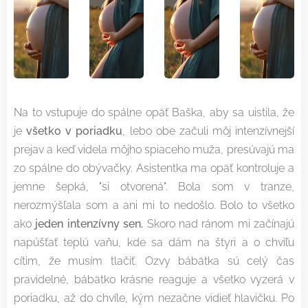
Na to vstupuje do spálne opäť Baška, aby sa uistila, že
je
všetko v poriadku
, lebo obe začuli môj intenzívnejší
prejav a keď videla môjho spiaceho muža, presúvajú ma
zo spálne do obývačky. Asistentka ma opäť kontroluje a
jemne šepká, "si otvorená". Bola som v tranze,
nerozmýšľala som a ani mi to nedošlo. Bolo to všetko
ako
jeden intenzívny sen.
Skoro nad ránom mi začínajú
napúšťať teplú vaňu, kde sa dám na štyri a o chvíľu
cítim, že musím tlačiť. Ozvy bábätka sú celý čas
pravidelné, bábätko krásne reaguje a všetko vyzerá v
poriadku, až do chvíle, kým nezačne vidieť hlavičku. Po