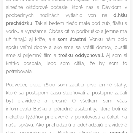
slnečné októbrové počasie, ktoré nás s Dávidom v
poobedných hodinách vytiahlo von na
dlhšiu
prechádzku
. Tak si beriem niečo malé pod zub, fľašu s
vodou a vyrážame. Občas cítim podbruško a jemne ma
už ťahajú aj kríže, ale
som šťastná.
Vonku nám bolo
spolu veľmi dobre a ako sme sa vrátili domov, pustili
sme si príjemný film a
trošku oddychovali.
Aj som si
krátko pospala, lebo som cítila, že by som to
potrebovala.
Podvečer, okolo 18.00 som zacítila prvé jemné sťahy,
ktoré sa postupom času stupňovali a postupne začali
byť pravidelné a presné. O všetkom som včas
informovala Bašku aj pôrodné asistentky, ktoré boli už
niekoľko týždňov pripravené v pohotovosti a čakali na
našu správu. Ako prichádzajú a odchádzajú pravidelné
vlny, pripomínam si Baškine afirmácie a
pomaly