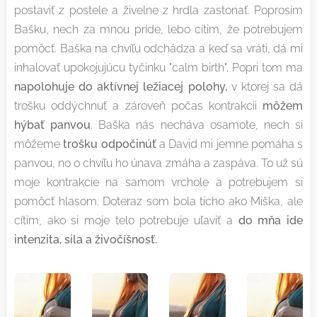
postaviť z postele a živelne z hrdla zastonať. Poprosím
Bašku, nech za mnou príde, lebo cítim, že potrebujem
pomôcť. Baška na chvíľu odchádza a keď sa vráti, dá mi
inhalovať upokojujúcu tyčinku "calm birth". Popri tom ma
napolohuje do aktívnej ležiacej polohy,
v ktorej sa dá
trošku oddýchnuť a zároveň počas kontrakcii
môžem
hýbať panvou
. Baška nás necháva osamote, nech si
môžeme
trošku odpočinúť
a David mi jemne pomáha s
panvou, no o chvíľu ho únava zmáha a zaspáva. To už sú
moje kontrakcie na samom vrchole a potrebujem si
pomôcť hlasom. Doteraz som bola ticho ako Miška, ale
cítim, ako si moje telo potrebuje uľaviť a
do mňa ide
intenzita, sila a živočíšnosť.