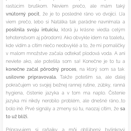
rastúcim bruškom. Neviem prečo, ale mám taký
vnútorný pocit
, že je to posledné ráno vo dvojici. (Ja
viem prečo, lebo si Natálka tak parádne navnímala a
posilnila svoju intuíciu
, ktorá ju krásne viedla celým
tehotenstvom aj pôrodom). Ako obvykle idem na toaletu,
kde vidím a cítim niečo neobvyklé a to, že mi pomaličky
v malom množstve začala odtekať plodová voda. A ani
neviete ako, ale potešila som sa! Konečne je to tu a
konečne začal pôrodný proces
, na ktorý som sa tak
usilovne pripravovala.
Takže poteším sa, ale ďalej
pokračujem vo svojej bežnej rannej rutine, zúbky, ranná
hygiena, čistenie jazyka a v tom ma naplo. Čistenie
jazyka mi nikdy nerobilo problém, ale dnešné ráno...to
bolo iné. Prvé signály a zmeny sú tu, naozaj cítim, že
sa
to už blíži.
Pripravujem si raňajky a môj obľúbený bylinkový