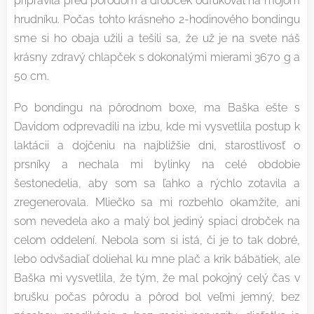
pripravila pred pôrodom a drobček odfukoval na mojom
hrudníku. Počas tohto krásneho 2-hodinového bondingu
sme si ho obaja užili a tešili sa, že už je na svete náš
krásny zdravý chlapček s dokonalými mierami 3670 g a
50 cm. ♥
Po bondingu na pôrodnom boxe, ma Baška ešte s
Davidom odprevadili na izbu, kde mi vysvetlila postup k
laktácii a dojčeniu na najbližšie dni, starostlivosť o
prsníky a nechala mi bylinky na celé obdobie
šestonedelia, aby som sa ľahko a rýchlo zotavila a
zregenerovala. Mliečko sa mi rozbehlo okamžite, ani
som nevedela ako a malý bol jediný spiaci drobček na
celom oddelení. Nebola som si istá, či je to tak dobré,
lebo odvšadiaľ doliehal ku mne plač a krik bábätiek, ale
Baška mi vysvetlila, že tým, že mal pokojný celý čas v
brušku počas pôrodu a pôrod bol veľmi jemný, bez