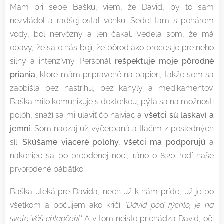
Mám pri sebe Bašku, viem, že David, by to sám
nezvládol a radšej ostal vonku. Sedel tam s pohárom
vody, bol nervózny a len čakal. Vedela som, že má
obavy, že sa o nás bojí, že pôrod ako proces je pre neho
silný a intenzívny. Personál
rešpektuje moje pôrodné
priania
, ktoré mám pripravené na papieri, takže som sa
zaobišla bez nástrihu, bez kanyly a medikamentov.
Baška milo komunikuje s doktorkou, pýta sa na možnosti
polôh, snaží sa mi uľaviť čo najviac a
všetci sú laskaví a
jemní.
Som naozaj už vyčerpaná a tlačím z posledných
síl.
Skúšame viaceré polohy, všetci ma podporujú
a
nakoniec sa po prebdenej noci, ráno o 8:20 rodí naše
prvorodené bábätko.
Baška uteká pre Davida, nech už k nám príde, už je po
všetkom a počujem ako kričí
"Dávid poď rýchlo, je na
svete Váš chlapček!"
A v tom neisto prichádza David, oči