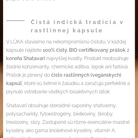
Čistá indická tradícia v
rastlinnej kapsule
V LŪKA staviame na nekompromisnú čistotu. V každej
kapsule nájdete
100% čistý, BIO certifikovaný prášok z
koreňa Shatavari
najvyššej kvality. Produkt neobsahuje
žiadne konzervanty, chemické aditíva, lepok ani farbivá.
Prášok je plnený do
čisto rastlinných (vegánskych)
kapsúľ
, ktoré sú šetrné k žalúdku a zaručujú perfektné a
plynulé vstrebanie všetkých bioaktívnych látok.
Shatavari obsahuje steroidné saponíny shatvariny,
polysacharidy, fytoestrogény, bielkoviny, škroby,
triesloviny, slizy. Zastúpené sú rôzne esenciálne mastné
kyseliny ako gama linoleínové kyseliny, vitamín A,