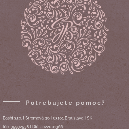
Potrebujete pomoc?
Bashi s.r.o. I Stromová 36 I 83101 Bratislava I SK
Ičo: 35932538 I Dič: 2022001366