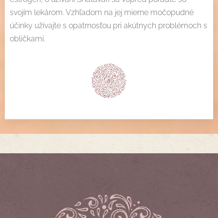
svojím lekárom. Vzhľadom na jej mierne močopudné
účinky užívajte s opatrnosťou pri akútnych problémoch s
obličkami.