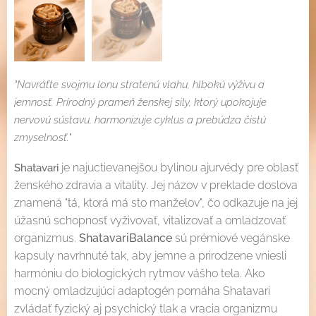
"Navráťte svojmu lonu stratenú vlahu, hlbokú výživu a
jemnosť. Prírodný prameň ženskej sily, ktorý upokojuje
nervovú sústavu, harmonizuje cyklus a prebúdza čistú
zmyselnosť."
je najuctievanejšou bylinou ajurvédy pre oblasť
Shatavari
ženského zdravia a vitality. Jej názov v preklade doslova
znamená "tá, ktorá má sto manželov", čo odkazuje na jej
úžasnú schopnosť vyživovať, vitalizovať a omladzovať
organizmus.
ShatavariBalance
sú prémiové vegánske
kapsuly navrhnuté tak, aby jemne a prirodzene vniesli
harmóniu do biologických rytmov vášho tela. Ako
mocný omladzujúci adaptogén pomáha Shatavari
zvládať fyzický aj psychický tlak a vracia organizmu