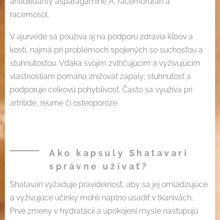
antioxidanty asparagamine A, racemofuran a
racemosol.
V ajurvéde sa používa aj na podporu zdravia kĺbov a
kostí, najmä pri problémoch spojených so suchosťou a
stuhnutosťou. Vďaka svojim zvlhčujúcim a vyživujúcim
vlastnostiam pomáha znižovať zápaly, stuhnutosť a
podporuje celkovú pohyblivosť. Často sa využíva pri
artritíde, reume či osteoporóze.
Ako kapsuly Shatavari
správne užívať?
Shatavari vyžaduje pravidelnosť, aby sa jej omladzujúce
a vyživujúce účinky mohli naplno usadiť v tkanivách.
Prvé zmeny v hydratácii a upokojení mysle nastupujú