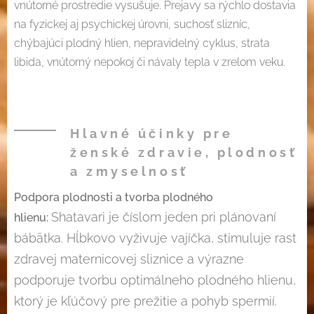
vnútorné prostredie vysušuje. Prejavy sa rýchlo dostavia
na fyzickej aj psychickej úrovni, suchosť slizníc,
chýbajúci plodný hlien, nepravidelný cyklus, strata
libida, vnútorný nepokoj či návaly tepla v zrelom veku.
Hlavné účinky pre
ženské zdravie, plodnosť
a zmyselnosť
Podpora plodnosti a tvorba plodného
Shatavari je číslom jeden pri plánovaní
hlienu:
bábätka. Hĺbkovo vyživuje vajíčka, stimuluje rast
zdravej maternicovej sliznice a výrazne
podporuje tvorbu optimálneho plodného hlienu,
ktorý je kľúčový pre prežitie a pohyb spermií.