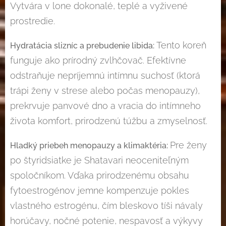
Vytvára v lone dokonalé, teplé a vyživené
prostredie.
Tento koreň
Hydratácia slizníc a prebudenie libida:
funguje ako prírodný zvlhčovač. Efektívne
odstraňuje nepríjemnú intímnu suchosť (ktorá
trápi ženy v strese alebo počas menopauzy),
prekrvuje panvové dno a vracia do intímneho
života komfort, prirodzenú túžbu a zmyselnosť.
Pre ženy
Hladký priebeh menopauzy a klimaktéria:
po štyridsiatke je Shatavari neoceniteľným
spoločníkom. Vďaka prirodzenému obsahu
fytoestrogénov jemne kompenzuje pokles
vlastného estrogénu, čím bleskovo tíši návaly
horúčavy, nočné potenie, nespavosť a výkyvy