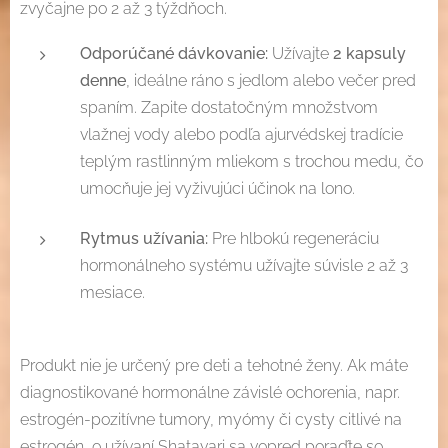
zvyčajne po 2 až 3 týždňoch.
Odporúčané dávkovanie:
Užívajte
2 kapsuly
denne
, ideálne ráno s jedlom alebo večer pred
spaním. Zapite dostatočným množstvom
vlažnej vody alebo podľa ajurvédskej tradície
teplým rastlinným mliekom s trochou medu, čo
umocňuje jej vyživujúci účinok na lono.
Rytmus užívania:
Pre hlbokú regeneráciu
hormonálneho systému užívajte súvisle 2 až 3
mesiace.
Produkt nie je určený pre deti a tehotné ženy. Ak máte
diagnostikované hormonálne závislé ochorenia, napr.
estrogén-pozitívne tumory, myómy či cysty citlivé na
estrogén, o užívaní Shatavari sa vopred poraďte so