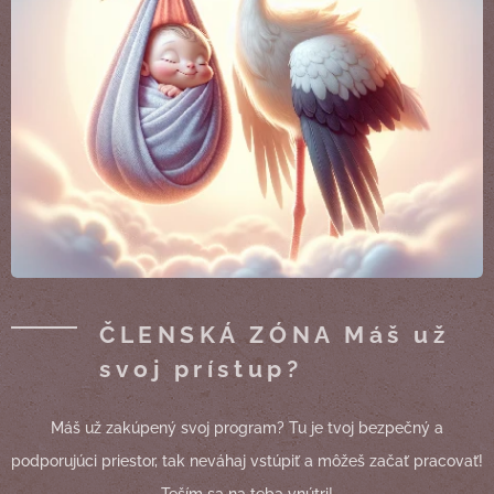
ČLENSKÁ ZÓNA Máš už
svoj prístup?
Máš už zakúpený svoj program? Tu je tvoj bezpečný a
podporujúci priestor, tak neváhaj vstúpiť a môžeš začať pracovať!
Teším sa na teba vnútri!