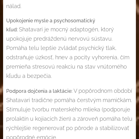
nálad.
Upokojenie mysle a psychosomatický
Shatavari je mocný adaptogén, ktorý
kľud:
upokojuje predráždenú nervovú sústavu.
Pomáha telu lepšie zvládať psychický tlak,
odstraňuje úzkosť, hnev a pocity vyhorenia, čím
premieňa stresovú reakciu na stav vnútorného
kľudu a bezpečia.
V popôrodnom období
Podpora dojčenia a laktácie:
Shatavari tradične pomáha čerstvým mamičkám.
Stimuluje tvorbu materského mlieka (podporuje
prolaktín u kojiacich žien) a zároveň pomáha telu
rýchlejšie regenerovať po pôrode a stabilizovať
popôrodné emócie.