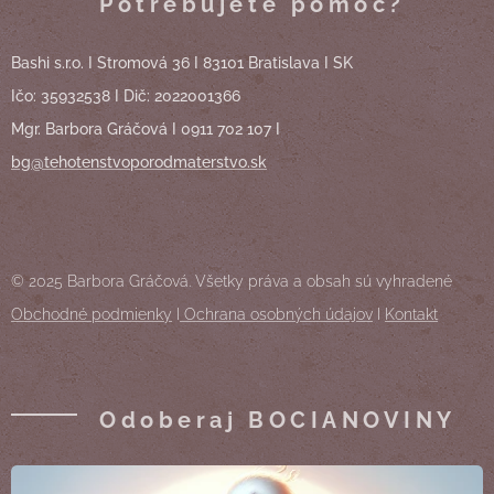
Potrebujete pomoc?
Bashi s.r.o. I Stromová 36 I 83101 Bratislava I SK
Ičo: 35932538 I Dič: 2022001366
Mgr. Barbora Gráčová I 0911 702 107 I
bg@tehotenstvoporodmaterstvo.sk
© 2025 Barbora Gráčová. Všetky práva a obsah sú vyhradené
Obchodné podmienky
I
Ochrana osobných údajov
I
Kontakt
Odoberaj BOCIANOVINY