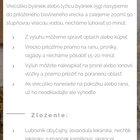
Vrecúško byliniek alebo lyžicu byliniek (5g) nasypeme
do priloženého bavlneného vrecka a zalejeme 200ml 90
stupňovou vriacou vodou, necháme lúhovať 10 minút.
Z výluhu môžeme spraviť oplach alebo kúpeľ.
Vrecko priložíme priamo na ranu, prsníky,
ragády a necháme pôsobiť 15-20 minút.
Výluh môžete nakvapkať na prsné alebo lonové
vložky a priamo priložiť na poranenú oblasť.
Ak vrecúško nanesiete na pokožku alebo rana,
už ho neodkladajte ale vyhoďte.
Zloženie:
Lubovník obyčajný, levanduľa lekárska, nechtík
lekársky, rumanček kamilkový, skorocel