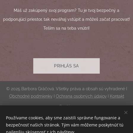
Máš už zakúpený svoj program? Tu je tvoj bezpečný a
podporujúci priestor, tak neváhaj vstúpiť a môžeš začať pracovať!
Teším sa na teba vnútri!
PRIHLÁS SA
© 2025 Barbora Gráčová. Všetky práva a obsah sú vyhradené I
Obchodné podmienky
I
Ochrana osobných údajov
I
Kontakt
Cookies
Používame cookies, aby sme zaistili správne fungovanie a
Mena
bezpečnosť našich stránok. Tým vám môžeme poskytnúť tú
EUR €
CZK Kč
najlepšiu skúsenosť z ich návštevy.