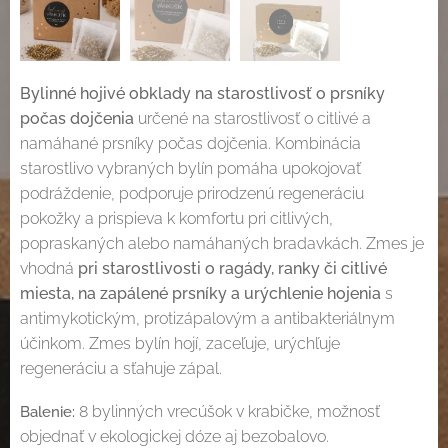
Bylinné hojivé obklady na starostlivosť o prsníky
počas dojčenia
určené na starostlivosť o citlivé a
namáhané prsníky počas dojčenia. Kombinácia
starostlivo vybraných bylín pomáha upokojovať
podráždenie, podporuje prirodzenú regeneráciu
pokožky a prispieva k komfortu pri citlivých,
popraskaných alebo namáhaných bradavkách. Zmes je
vhodná
pri starostlivosti o ragády, ranky či citlivé
miesta, na zapálené prsníky a urýchlenie hojenia
s
antimykotickým, protizápalovým a antibakteriálnym
účinkom. Zmes bylín hojí, zaceľuje, urýchľuje
regeneráciu a sťahuje zápal.
8 bylinných vrecúšok v krabičke, možnosť
Balenie:
objednať v ekologickej dóze aj bezobalovo.