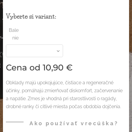
Vyberte si variant:
Bale
nie
Cena od
10,90
€
Obklady majú upokojujúce, čistiace a regeneračné
účinky, pomáhajú zmierňovať diskomfort, začervenanie
a napätie. Zmes je vhodná pri starostlivosti o ragády,
drobné ranky či citlivé miesta počas obdobia dojčenia.
Ako používať vrecúška?