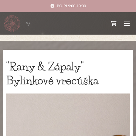
PO-PI 9:00-19:00
bg
"Rany & Zápaly"
Bylinkové vrecúška