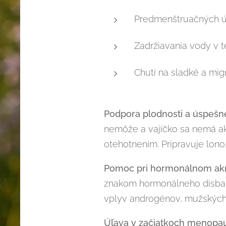
Predmenštruačných úzk
Zadržiavania vody v t
Chutí na sladké a mig
Podpora plodnosti a úspešn
nemôže a vajíčko sa nemá ak
otehotnením. Pripravuje lono
Pomoc pri hormonálnom ak
znakom hormonálneho disbala
vplyv androgénov, mužských
Úľava v začiatkoch menopa