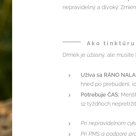
nepravidelný a divoký. Zmier
Ako tinktúru
Drmek je úžasný, ale musíte 
Užíva sa RÁNO NAL
hneď po prebudení, id
Potrebuje ČAS:
Menšt
12 týždňoch nepretrži
Pri nepravidelnom cy
Pri PMS a podpore pro