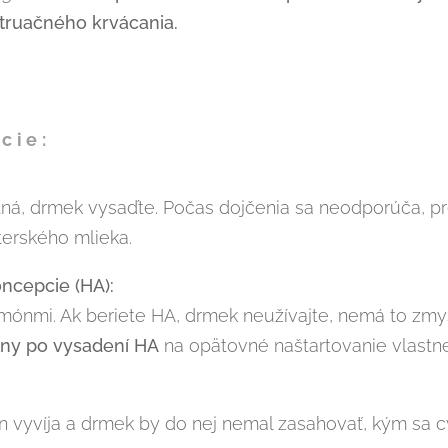
ruačného krvácania.
cie:
otná, drmek vysaďte. Počas dojčenia sa neodporúča, p
terského mlieka.
ncepcie (HA):
mónmi. Ak beriete HA, drmek neužívajte, nemá to zmy
lny po vysadení HA
na opätovné naštartovanie vlastne
n vyvíja a drmek by do nej nemal zasahovať, kým sa cy