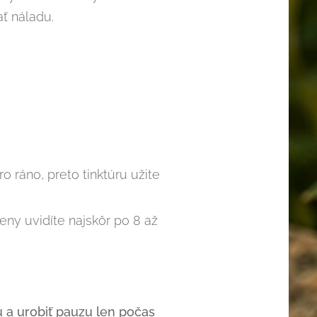
ť náladu.
ro ráno, preto tinktúru užite
ny uvidíte najskôr po 8 až
 a urobiť pauzu len počas