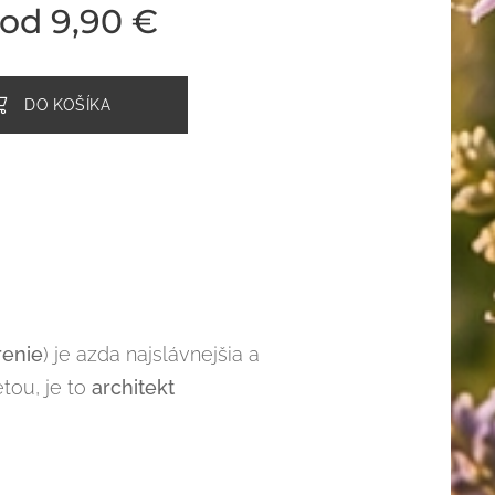
 od
9,90
€
DO KOŠÍKA
renie
) je azda najslávnejšia a
tou, je to
architekt