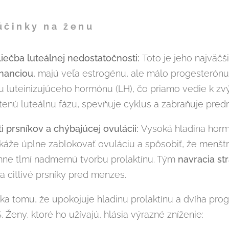
účinky na ženu
iečba luteálnej nedostatočnosti:
Toto je jeho najväč
nanciou,
majú veľa estrogénu, ale málo progesterónu
u luteinizujúceho hormónu (LH), čo priamo vedie k zv
átenú luteálnu fázu, spevňuje cyklus a zabraňuje pre
i prsníkov a chýbajúcej ovulácii:
Vysoká hladina ho
káže úplne zablokovať ovuláciu a spôsobiť, že menštr
ne tlmí nadmernú tvorbu prolaktínu. Tým
navracia st
 a citlivé prsníky pred menzes.
ka tomu, že upokojuje hladinu prolaktínu a dvíha prog
 Ženy, ktoré ho užívajú, hlásia výrazné zníženie: