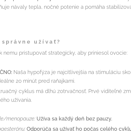
ňuje návaly tepla, nočné potenie a pomáha stabilizova
 správne užívať?
k nemu pristupovať strategicky, aby priniesol ovocie:
AČNO:
Naša hypofýza je najcitlivejšia na stimuláciu sko
eálne 20 minút pred raňajkami.
ruačný cyklus má dlhú zotrvačnosť. Prvé viditeľné zme
tého užívania.
kle/menopauze:
Užíva sa každý deň bez pauzy.
gesterónu:
Odporúča sa užívať ho počas celého cyklu