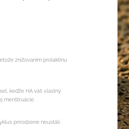
retože znižovaním prolaktínu
sel, keďže HA váš vlastný
j menštruácie.
klus prirodzene neustáli.