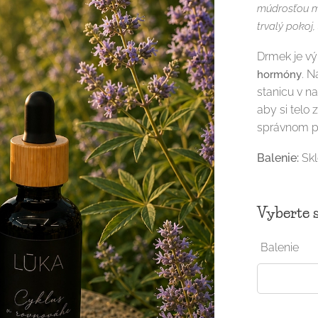
múdrosťou me
trvalý pokoj,
Drmek je v
. N
hormóny
stanicu v n
aby si telo
správnom 
Balenie:
Skl
Vyberte s
Balenie