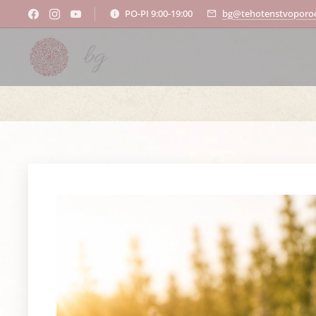
PO-PI 9:00-19:00
bg@tehotenstvoporod
bg