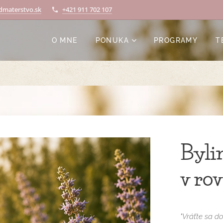
materstvo.sk
+421 911 702 107
O MNE
PONUKA
PROGRAMY
T
Byli
v ro
"Vráťte sa do