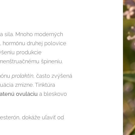
šia sila. Mnoho moderných
, hormónu druhej polovice
ýšeniu produkcie
dmenštruačnému špineniu.
rmónu
prolaktín,
často zvýšená
uácia zmizne. Tinktúra
ratenú ovuláciu
a bleskovo
esterón, dokáže uľaviť od