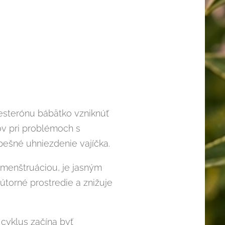
esterónu bábätko vzniknúť
ov pri problémoch s
pešné uhniezdenie vajíčka.
 menštruáciou, je jasným
torné prostredie a znižuje
cyklus začína byť