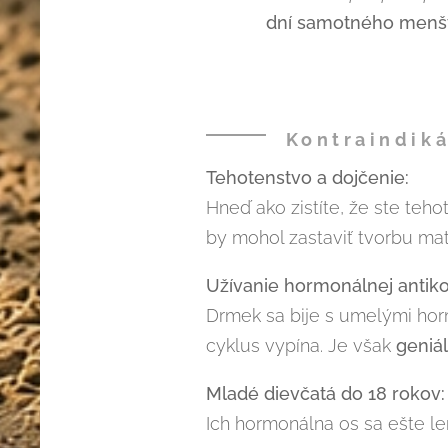
dní samotného menšt
Kontraindiká
Tehotenstvo a dojčenie:
Hneď ako zistíte, že ste teh
by mohol zastaviť tvorbu ma
Užívanie hormonálnej antiko
Drmek sa bije s umelými hor
cyklus vypína. Je však
geniá
Mladé dievčatá do 18 rokov:
Ich hormonálna os sa ešte le