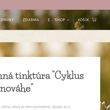
ERMÍNY
ZDARMA
E - SHOP
KOŠÍK
nná tinktúra "Cyklus
vnováhe"
 rytmu, ktorý je vám prirodzený. Spojte sa s