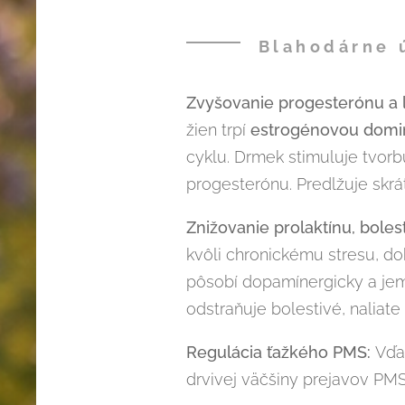
Blahodárne 
Zvyšovanie progesterónu a l
žien trpí
estrogénovou domi
cyklu. Drmek stimuluje tvorb
progesterónu. Predlžuje skr
Znižovanie prolaktínu, bolest
kvôli chronickému stresu, do
pôsobí dopamínergicky a jem
odstraňuje
bolestivé, naliate
Regulácia ťažkého PMS:
Vďa
drvivej väčšiny prejavov PMS.