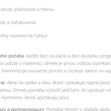
ostí, plačlivosti a hnevu.
ele a nafukovania.
rény viazanej na cyklus.
ého počatia:
Keďže bez ovulácie a bez dostatku prog
o udržať v maternici, drmek je prvou voľbou bylinkár
, harmonizuje ovulačný proces a zvyšuje šance na ús
né:
Akné na sánke a krku, ktoré vyskakuje najmä pred
nsu. Drmek pomáha vyčistiť pleť tým, že upratuje vnú
 hormónov, ktoré upchávajú póry.
uzy a perimenopauzy:
Pomáha ženám v období, kedy 