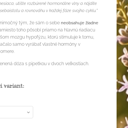
siaca, utište rozbúrené hormonálne vlny a nájdite
 sebaistotu a rovnováhu v každej fáze svojho cyklu."
ýnimočný tým, že sám o sebe
neobsahuje žiadne
amiesto toho pôsobí priamo na hlavnú riadiacu
ašom mozgu hypofýzu, ktorú stimuluje k tomu,
 začalo samo vyrábať vlastné hormóny v
pomere.
enená dóza s pipetkou v dvoch veľkostiach.
i variant: