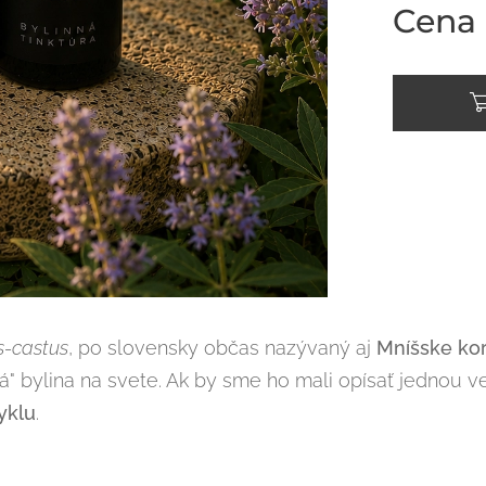
Cena
s-castus
, po slovensky občas nazývaný aj
Mníšske ko
" bylina na svete. Ak by sme ho mali opísať jednou ve
yklu
.