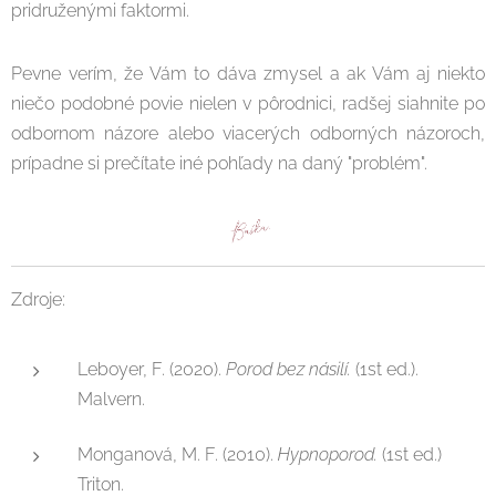
pridruženými faktormi.
Pevne verím, že Vám to dáva zmysel a ak Vám aj niekto
niečo podobné povie nielen v pôrodnici, radšej siahnite po
odbornom názore alebo viacerých odborných názoroch,
prípadne si prečítate iné pohľady na daný "problém".
Zdroje:
Leboyer, F. (2020).
Porod bez násilí.
(1st ed.).
Malvern.
Monganová, M. F. (2010).
Hypnoporod.
(1st ed.)
Triton.