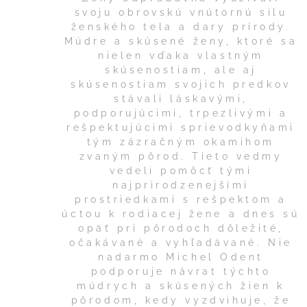
svoju obrovskú vnútornú silu
ženského tela a dary prírody.
Múdre a skúsené ženy, ktoré sa
nielen vďaka vlastným
skúsenostiam, ale aj
skúsenostiam svojich predkov
stávali láskavými,
podporujúcimi, trpezlivými a
rešpektujúcimi sprievodkyňami
tým zázračným okamihom
zvaným pôrod. Tieto vedmy
vedeli pomôcť tými
najprirodzenejšími
prostriedkami s rešpektom a
úctou k rodiacej žene a dnes sú
opäť pri pôrodoch dôležité,
očakávané a vyhľadávané. Nie
nadarmo Michel Odent
podporuje návrat týchto
múdrych a skúsených žien k
pôrodom, kedy vyzdvihuje, že