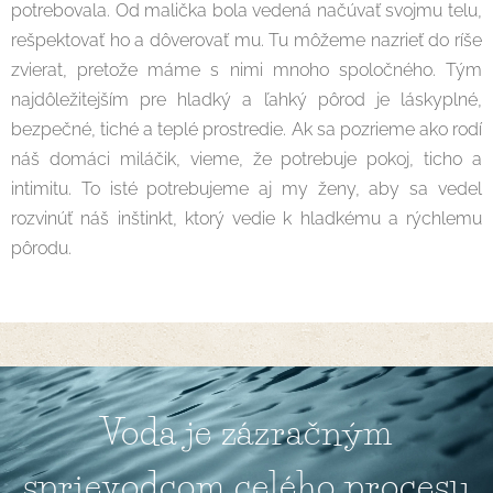
potrebovala. Od malička bola vedená načúvať svojmu telu,
rešpektovať ho a dôverovať mu. Tu môžeme nazrieť do ríše
zvierat, pretože máme s nimi mnoho spoločného. Tým
najdôležitejším pre hladký a ľahký pôrod je láskyplné,
bezpečné, tiché a teplé prostredie. Ak sa pozrieme ako rodí
náš domáci miláčik, vieme, že potrebuje pokoj, ticho a
intimitu. To isté potrebujeme aj my ženy, aby sa vedel
rozvinúť náš inštinkt, ktorý vedie k hladkému a rýchlemu
pôrodu.
Voda je zázračným
sprievodcom celého procesu