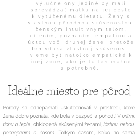
výlučne ony jediné by mali
sprevádzať matku na jej ceste
k vytúženému dieťaťu. Ženy s
vlastnou pôrodnou skúsenosťou,
ženským intuitívnym telom,
cítením, poznaním, empatiou a
úctou voči druhej žene, pretože
len vďaka vlastnej skúsenosti
vieme byť natoľko empatické k
inej žene, ako je to len možné
a potrebné.
Ideálne miesto pre pôrod
Pôrody sa odnepamäti uskutočňovali v prostredí, ktoré
žena dobre poznala, kde bola v bezpečí a pohodlí. V
prítmí,
tichu a teple
, obklopená skúsenými ženami,
láskou, nehou,
pochopením a časom
. Toľkým časom, koľko ho sama