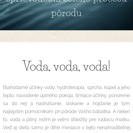
pôrodu
Voda, voda, voda!
Blahodarné účinky vody, hydroterapia, sprcha, kúpeľ a jeho
teplo, navodenie úplného pokoja, tlmiace účinky, ponorenie
sa do nej a nadnášanie, láskanie a hojdanie je tým
najlepším pomocníkom pri pôrode Vášho bábätka. A nielen
to, voda a pitný režim je veľmi dôležitý pre rodiacu matku.
Veď aj dieťa samo je dlhé mesiace v tejto nenahraditeľnej